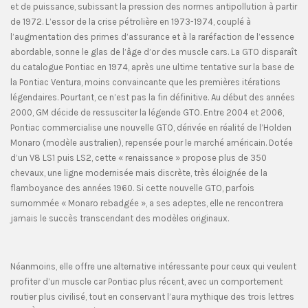
et de puissance, subissant la pression des normes antipollution à partir
de 1972. L’essor de la crise pétrolière en 1973-1974, couplé à
l’augmentation des primes d’assurance et à la raréfaction de l’essence
abordable, sonne le glas de l’âge d’or des muscle cars. La GTO disparaît
du catalogue Pontiac en 1974, après une ultime tentative sur la base de
la Pontiac Ventura, moins convaincante que les premières itérations
légendaires. Pourtant, ce n’est pas la fin définitive. Au début des années
2000, GM décide de ressusciter la légende GTO. Entre 2004 et 2006,
Pontiac commercialise une nouvelle GTO, dérivée en réalité de l’Holden
Monaro (modèle australien), repensée pour le marché américain. Dotée
d’un V8 LS1 puis LS2, cette « renaissance » propose plus de 350
chevaux, une ligne modernisée mais discrète, très éloignée de la
flamboyance des années 1960. Si cette nouvelle GTO, parfois
surnommée « Monaro rebadgée », a ses adeptes, elle ne rencontrera
jamais le succès transcendant des modèles originaux.
Néanmoins, elle offre une alternative intéressante pour ceux qui veulent
profiter d’un muscle car Pontiac plus récent, avec un comportement
routier plus civilisé, tout en conservant l’aura mythique des trois lettres