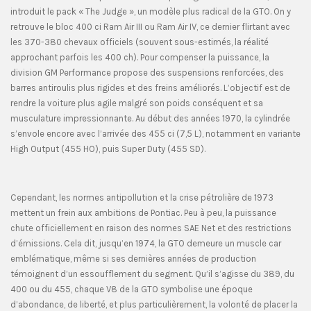
introduit le pack « The Judge », un modèle plus radical de la GTO. On y
retrouve le bloc 400 ci Ram Air III ou Ram Air IV, ce dernier flirtant avec
les 370-380 chevaux officiels (souvent sous-estimés, la réalité
approchant parfois les 400 ch). Pour compenser la puissance, la
division GM Performance propose des suspensions renforcées, des
barres antiroulis plus rigides et des freins améliorés. L’objectif est de
rendre la voiture plus agile malgré son poids conséquent et sa
musculature impressionnante. Au début des années 1970, la cylindrée
s’envole encore avec l’arrivée des 455 ci (7,5 L), notamment en variante
High Output (455 HO), puis Super Duty (455 SD).
Cependant, les normes antipollution et la crise pétrolière de 1973
mettent un frein aux ambitions de Pontiac. Peu à peu, la puissance
chute officiellement en raison des normes SAE Net et des restrictions
d’émissions. Cela dit, jusqu’en 1974, la GTO demeure un muscle car
emblématique, même si ses dernières années de production
témoignent d’un essoufflement du segment. Qu’il s’agisse du 389, du
400 ou du 455, chaque V8 de la GTO symbolise une époque
d’abondance, de liberté, et plus particulièrement, la volonté de placer la