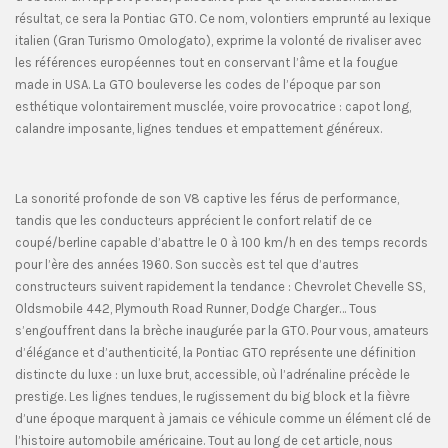
résultat, ce sera la Pontiac GTO. Ce nom, volontiers emprunté au lexique
italien (Gran Turismo Omologato), exprime la volonté de rivaliser avec
les références européennes tout en conservant l’âme et la fougue
made in USA. La GTO bouleverse les codes de l’époque par son
esthétique volontairement musclée, voire provocatrice : capot long,
calandre imposante, lignes tendues et empattement généreux.
La sonorité profonde de son V8 captive les férus de performance,
tandis que les conducteurs apprécient le confort relatif de ce
coupé/berline capable d’abattre le 0 à 100 km/h en des temps records
pour l’ère des années 1960. Son succès est tel que d’autres
constructeurs suivent rapidement la tendance : Chevrolet Chevelle SS,
Oldsmobile 442, Plymouth Road Runner, Dodge Charger… Tous
s’engouffrent dans la brèche inaugurée par la GTO. Pour vous, amateurs
d’élégance et d’authenticité, la Pontiac GTO représente une définition
distincte du luxe : un luxe brut, accessible, où l’adrénaline précède le
prestige. Les lignes tendues, le rugissement du big block et la fièvre
d’une époque marquent à jamais ce véhicule comme un élément clé de
l’histoire automobile américaine. Tout au long de cet article, nous