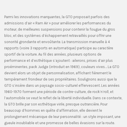
Parmi les innovations marquantes, la GTO proposait parfois des
admissions d’air « Ram Air » pour améliorer les performances du
moteur, de meilleures suspensions pour contenir la fougue du gros
bloc, et des systèmes d’échappement retravaillés pour offrir une
sonorité grondante et envoûtante. La transmission manuelle à 4
rapports (voire 3 rapports en automatique) participe au caractère
sportif de la voiture. Au fil des années, plusieurs options de
performance et d’esthétique s’ajoutent : ailerons, prises d’air plus
proéminentes, pack Judge (introduit en 1969), couleurs vives… La GTO
devient alors un objet de personnalisation, affichant fièrement le
tempérament frondeur de ses propriétaires. Soulignons aussi que la
GTO s’insère dans un paysage socio-culturel effervescent. Les années
1960-1970 forment une période de contre-culture, de rock’n’roll, et
l’automobile se veut le reflet de la liberté individuelle. Dans ce contexte,
la GTO brille par son esthétique virile, presque outrancière. Pour
beaucoup d’hommes en quête d’affirmation, elle devient le
prolongement mécanique de leur personnalité : un style imposant, une
gueule inoubliable et une promesse de belles évasions sur la route.