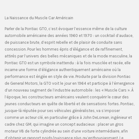
La Naissance du Muscle Car Américain
Parler de la Pontiac GTO, c’est évoquer l’essence même de la culture
automobile américaine des années 1960 et 1970 : un cocktail d’audace,
de puissance brute, d’esprit rebelle et de plaisir de conduite sans
concession. Pour les hommes épris d’élégance et de raffinement,
attirés par l’univers des belles mécaniques et de la mode masculine, la
Pontiac GTO est un symbole inattendu : à la fois musclée et racée, elle
incarne une forme d’élégance authentiquement américaine où la
performance est érigée en style de vie. Produite par la division Pontiac
de General Motors, la GTO voit le jour en 1964 et participe à l’émergence
d’un nouveau segment de l’industrie automobile : les « Muscle Cars ». À
l’époque, les constructeurs américains veulent conquérir le cœur des
jeunes conducteurs en quête de liberté et de sensations fortes. Pontiac,
jusque-là réputée pour ses véhicules généralistes, va s’imposer
comme un acteur clé, en particulier grâce à John DeLorean, ingénieur et
cadre chez GM, qui imagine un concept audacieux : placer un gros
moteur V8 de forte cylindrée au sein d’une voiture intermédiaire, afin
d’obtenir un rapport poids/puissance plus qu’enthousiasmant. Le