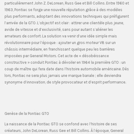
particulièrement John Z. DeLorean, Russ Gee et Bill Collins. Entre 1960 et
1963, Pontiac se forge une nouvelle réputation grâce à des modèles
plus performants, adoptant des innovations techniques qui préfigurent
l’arrivée de la GTO. L’objectif est clair : attirer une clientèle plus jeune,
avide de vitesse et d’exclusivité, sans pour autant s’aliéner les
amateurs de confort. La solution va venir d’une idée simple mais
révolutionnaire pour l’époque : ajouter un gros moteur V8 sur un
châssis intermédiaire, en franchissant quelque peu les barrières
imposées par General Motors. Cet acte de « désobéissance
constructive » conduit Pontiac à dévoiler en 1964 la première GTO : un
coup de maître qui fera date dans l’histoire automobile américaine. Dès
lors, Pontiac ne sera plus jamais une marque banale ; elle deviendra
synonyme d’innovation, de style provocateur et d’esprit performance.
Genèse de la Pontiac GTO
La naissance de la Pontiac GTO se confond avec l’histoire de ses
créateurs, John DeLorean, Russ Gee et Bill Collins. À l’époque, General