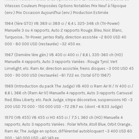
Vitesses Couleurs Proposées Options Notables Prix Neuf à l'époque
(env.) Prix Occasion Aujourd'hui (env.) Production Estimée
1964 (1ère GTO) V8 389 ci 389 ci / 6,4 L 325-348 ch (Tri-Power)
Manuelle 3 ou 4 rapports, Auto 2 rapports Rouge, Bleu, Noir, Blanc,
Turquoise... Tri-Power, jantes Rally, direction assistée ~2 800 USD 40
000 - 80 000 USD (restaurée) ~32 450 ex.
1967 (Dernière 1ère gén.) V8 400 ci 400 ci / 6,6 L 335-360 ch (HO)
Manuelle 4 rapports, Auto 3 rapports Variées : Rouge Tyrol, Vert
Limelight, etc. Ram Air, direction assistée, freins disques ~3 000 USD 45
000 - 90 000 USD (restaurée) ~81 722 ex. (total GTO 1967)
1969 (Introduction du pack The Judge) V8 400 ci Ram Air III / IV 400 ci /
6,6 L 366 ch (Ram Air IV) Manuelle 4 rapports, Auto 3 rapports Carousel
Red, Bleu Liberty, etc. Pack Judge, stripe décorative, suspensions HD ~3
200 USD 70 000 - 150 000 USD ~72 287 ex. (dont ~6 833 Judge)
1970 (V8 455) V8 455 ci HO 455 ci / 7,5 L 360 ch (HO) Manuelle 4
rapports, Auto 3 rapports Variées : Polar White, Atoll Blue, Orbit Orange...
Ram Air, The Judge en option, différentiel autobloquant ~3 400 USD 60
000 - 140 000 USD ~40 149 ex.