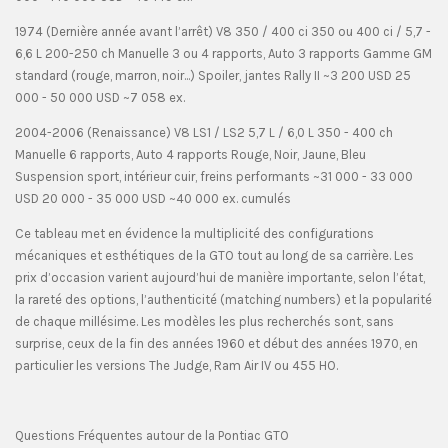
1974 (Dernière année avant l’arrêt) V8 350 / 400 ci 350 ou 400 ci / 5,7 -
6,6 L 200-250 ch Manuelle 3 ou 4 rapports, Auto 3 rapports Gamme GM
standard (rouge, marron, noir...) Spoiler, jantes Rally II ~3 200 USD 25
000 - 50 000 USD ~7 058 ex.
2004-2006 (Renaissance) V8 LS1 / LS2 5,7 L / 6,0 L 350 - 400 ch
Manuelle 6 rapports, Auto 4 rapports Rouge, Noir, Jaune, Bleu
Suspension sport, intérieur cuir, freins performants ~31 000 - 33 000
USD 20 000 - 35 000 USD ~40 000 ex. cumulés
Ce tableau met en évidence la multiplicité des configurations
mécaniques et esthétiques de la GTO tout au long de sa carrière. Les
prix d’occasion varient aujourd’hui de manière importante, selon l’état,
la rareté des options, l’authenticité (matching numbers) et la popularité
de chaque millésime. Les modèles les plus recherchés sont, sans
surprise, ceux de la fin des années 1960 et début des années 1970, en
particulier les versions The Judge, Ram Air IV ou 455 HO.
Questions Fréquentes autour de la Pontiac GTO