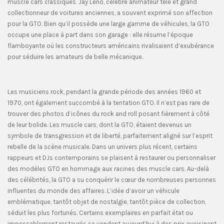
muscle cars classiques. Jay Leno, célèbre animateur télé et grand
collectionneur de voitures anciennes, a souvent exprimé son affection
pour la GTO. Bien qu’il possède une large gamme de véhicules, la GTO
occupe une place à part dans son garage : elle résume l’époque
flamboyante où les constructeurs américains rivalisaient d’exubérance
pour séduire les amateurs de belle mécanique.
Les musiciens rock, pendant la grande période des années 1960 et
1970, ont également succombé à la tentation GTO. Il n’est pas rare de
trouver des photos d’icônes du rock and roll posant fièrement à côté
de leur bolide. Les muscle cars, dont la GTO, étaient devenus un
symbole de transgression et de liberté, parfaitement aligné sur l’esprit
rebelle de la scène musicale. Dans un univers plus récent, certains
rappeurs et DJs contemporains se plaisent à restaurer ou personnaliser
des modèles GTO en hommage aux racines des muscle cars. Au-delà
des célébrités, la GTO a su conquérir le cœur de nombreuses personnes
influentes du monde des affaires. L’idée d’avoir un véhicule
emblématique, tantôt objet de nostalgie, tantôt pièce de collection,
séduit les plus fortunés. Certains exemplaires en parfait état ou
impeccablement restaurés se vendent aujourd’hui à des prix avoisinant