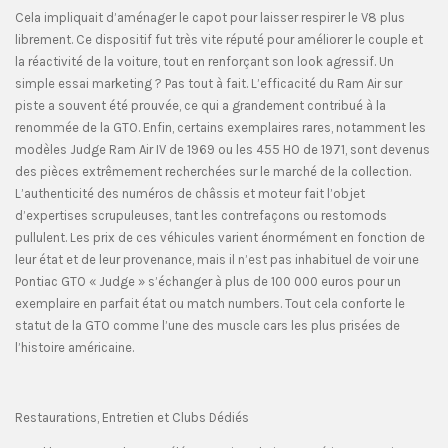
Cela impliquait d’aménager le capot pour laisser respirer le V8 plus
librement. Ce dispositif fut très vite réputé pour améliorer le couple et
la réactivité de la voiture, tout en renforçant son look agressif. Un
simple essai marketing ? Pas tout à fait. L’efficacité du Ram Air sur
piste a souvent été prouvée, ce qui a grandement contribué à la
renommée de la GTO. Enfin, certains exemplaires rares, notamment les
modèles Judge Ram Air IV de 1969 ou les 455 HO de 1971, sont devenus
des pièces extrêmement recherchées sur le marché de la collection.
L’authenticité des numéros de châssis et moteur fait l’objet
d’expertises scrupuleuses, tant les contrefaçons ou restomods
pullulent. Les prix de ces véhicules varient énormément en fonction de
leur état et de leur provenance, mais il n’est pas inhabituel de voir une
Pontiac GTO « Judge » s’échanger à plus de 100 000 euros pour un
exemplaire en parfait état ou match numbers. Tout cela conforte le
statut de la GTO comme l’une des muscle cars les plus prisées de
l’histoire américaine.
Restaurations, Entretien et Clubs Dédiés