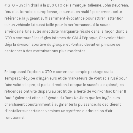
« GTO » un clin d’œil à la 250 GTO de la marque italienne. John DeLorean,
féru d’automobile européenne, assumait en réalité pleinement cette
référence, la jugeant suffisamment évocatrice pour attirer l’attention
sur un véhicule lui aussi taillé pour la performance… à la sauce
américaine. Une autre anecdote marquante réside dans la façon dont la
GTO a contourné les règles internes de GM. À l’époque, Chevrolet était
déjà la division sportive du groupe, et Pontiac devait en principe se
cantonner à des motorisations plus modestes.
En baptisant l’option « GTO » comme un simple package sur la
Tempest, l’équipe d’ingénieurs et de marketeurs de Pontiac a rusé pour
faire valider le projet par la direction. Lorsque le succès a explosé, les
réticences ont vite disparu au profit de la fierté de voir Pontiac briller. Il
faut également citer la légende du Ram Air. Alors que les ingénieurs
cherchaient constamment à augmenter la puissance, ils décidèrent
d’installer sur certaines versions un système d’admission d’air
fonctionnel.