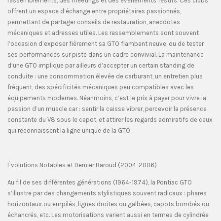
rassemblements, des meetings et des événements festifs. Ces clubs
offrent un espace d’échange entre propriétaires passionnés,
permettant de partager conseils de restauration, anecdotes
mécaniques et adresses utiles. Les rassemblements sont souvent
l’occasion d’exposer fièrement sa GTO flambant neuve, ou de tester
ses performances sur piste dans un cadre convivial. La maintenance
d’une GTO implique par ailleurs d’accepter un certain standing de
conduite : une consommation élevée de carburant, un entretien plus
fréquent, des spécificités mécaniques peu compatibles avec les
équipements modernes. Néanmoins, c’est le prix à payer pour vivre la
passion d’un muscle car : sentir la caisse vibrer, percevoir la présence
constante du V8 sous le capot, et attirer les regards admiratifs de ceux
qui reconnaissent la ligne unique de la GTO.
Évolutions Notables et Dernier Baroud (2004-2006)
Au fil de ses différentes générations (1964-1974), la Pontiac GTO
s’illustre par des changements stylistiques souvent radicaux : phares
horizontaux ou empilés, lignes droites ou galbées, capots bombés ou
échancrés, etc. Les motorisations varient aussi en termes de cylindrée