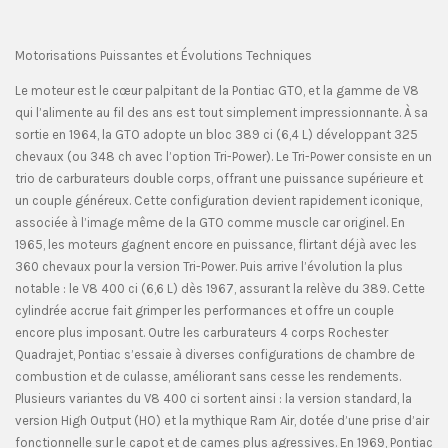
Motorisations Puissantes et Évolutions Techniques
Le moteur est le cœur palpitant de la Pontiac GTO, et la gamme de V8
qui l’alimente au fil des ans est tout simplement impressionnante. À sa
sortie en 1964, la GTO adopte un bloc 389 ci (6,4 L) développant 325
chevaux (ou 348 ch avec l’option Tri-Power). Le Tri-Power consiste en un
trio de carburateurs double corps, offrant une puissance supérieure et
un couple généreux. Cette configuration devient rapidement iconique,
associée à l’image même de la GTO comme muscle car originel. En
1965, les moteurs gagnent encore en puissance, flirtant déjà avec les
360 chevaux pour la version Tri-Power. Puis arrive l’évolution la plus
notable : le V8 400 ci (6,6 L) dès 1967, assurant la relève du 389. Cette
cylindrée accrue fait grimper les performances et offre un couple
encore plus imposant. Outre les carburateurs 4 corps Rochester
Quadrajet, Pontiac s’essaie à diverses configurations de chambre de
combustion et de culasse, améliorant sans cesse les rendements.
Plusieurs variantes du V8 400 ci sortent ainsi : la version standard, la
version High Output (HO) et la mythique Ram Air, dotée d’une prise d’air
fonctionnelle sur le capot et de cames plus agressives. En 1969, Pontiac