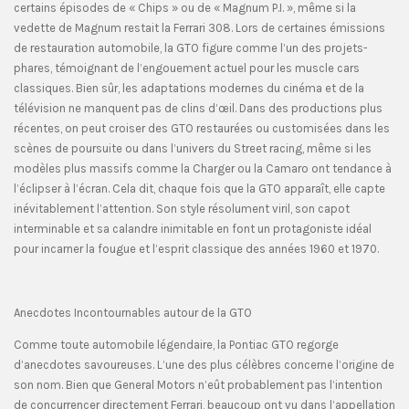
certains épisodes de « Chips » ou de « Magnum P.I. », même si la
vedette de Magnum restait la Ferrari 308. Lors de certaines émissions
de restauration automobile, la GTO figure comme l’un des projets-
phares, témoignant de l’engouement actuel pour les muscle cars
classiques. Bien sûr, les adaptations modernes du cinéma et de la
télévision ne manquent pas de clins d’œil. Dans des productions plus
récentes, on peut croiser des GTO restaurées ou customisées dans les
scènes de poursuite ou dans l’univers du Street racing, même si les
modèles plus massifs comme la Charger ou la Camaro ont tendance à
l’éclipser à l’écran. Cela dit, chaque fois que la GTO apparaît, elle capte
inévitablement l’attention. Son style résolument viril, son capot
interminable et sa calandre inimitable en font un protagoniste idéal
pour incarner la fougue et l’esprit classique des années 1960 et 1970.
Anecdotes Incontournables autour de la GTO
Comme toute automobile légendaire, la Pontiac GTO regorge
d’anecdotes savoureuses. L’une des plus célèbres concerne l’origine de
son nom. Bien que General Motors n’eût probablement pas l’intention
de concurrencer directement Ferrari, beaucoup ont vu dans l’appellation