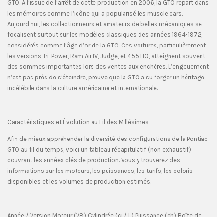
GTO. À l’issue de l’arrêt de cette production en 2006, la GTO repart dans
les mémoires comme l’icône qui a popularisé les muscle cars.
Aujourd’hui, les collectionneurs et amateurs de belles mécaniques se
focalisent surtout sur les modèles classiques des années 1964-1972,
considérés comme l’âge d’or de la GTO. Ces voitures, particulièrement
les versions Tri-Power, Ram Air IV, Judge, et 455 HO, atteignent souvent
des sommes importantes lors des ventes aux enchères. L’engouement
n’est pas près de s’éteindre, preuve que la GTO a su forger un héritage
indélébile dans la culture américaine et internationale.
Caractéristiques et Évolution au Fil des Millésimes
Afin de mieux appréhender la diversité des configurations de la Pontiac
GTO au fil du temps, voici un tableau récapitulatif (non exhaustif)
couvrant les années clés de production. Vous y trouverez des
informations sur les moteurs, les puissances, les tarifs, les coloris
disponibles et les volumes de production estimés.
Année / Version Moteur (V8) Cylindrée (ci / L) Puissance (ch) Boîte de