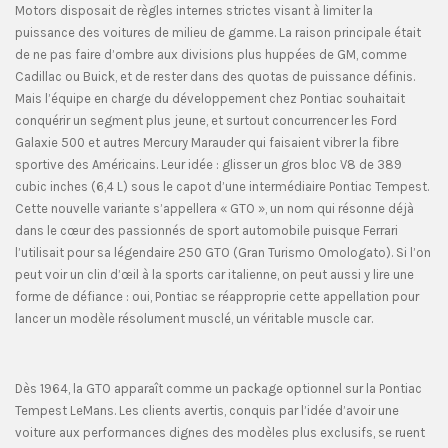
Motors disposait de règles internes strictes visant à limiter la
puissance des voitures de milieu de gamme. La raison principale était
de ne pas faire d’ombre aux divisions plus huppées de GM, comme
Cadillac ou Buick, et de rester dans des quotas de puissance définis.
Mais l’équipe en charge du développement chez Pontiac souhaitait
conquérir un segment plus jeune, et surtout concurrencer les Ford
Galaxie 500 et autres Mercury Marauder qui faisaient vibrer la fibre
sportive des Américains. Leur idée : glisser un gros bloc V8 de 389
cubic inches (6,4 L) sous le capot d’une intermédiaire Pontiac Tempest.
Cette nouvelle variante s’appellera « GTO », un nom qui résonne déjà
dans le cœur des passionnés de sport automobile puisque Ferrari
l’utilisait pour sa légendaire 250 GTO (Gran Turismo Omologato). Si l’on
peut voir un clin d’œil à la sports car italienne, on peut aussi y lire une
forme de défiance : oui, Pontiac se réapproprie cette appellation pour
lancer un modèle résolument musclé, un véritable muscle car.
Dès 1964, la GTO apparaît comme un package optionnel sur la Pontiac
Tempest LeMans. Les clients avertis, conquis par l’idée d’avoir une
voiture aux performances dignes des modèles plus exclusifs, se ruent