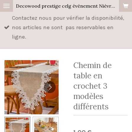
Decowood prestige celg événement Nièvre, Cher, Allier.
Passer
au
Contactez nous pour vérifier la disponibilité,
contenu
nos articles ne sont pas reservables en
principal
ligne.
Chemin de
table en
crochet 3
modèles
différents