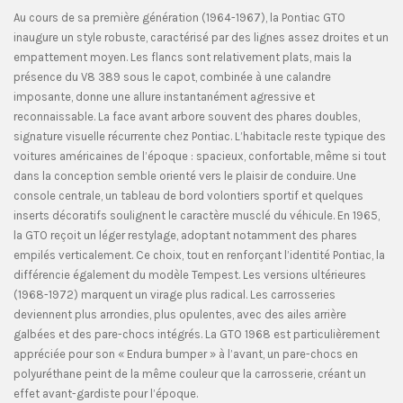
Au cours de sa première génération (1964-1967), la Pontiac GTO
inaugure un style robuste, caractérisé par des lignes assez droites et un
empattement moyen. Les flancs sont relativement plats, mais la
présence du V8 389 sous le capot, combinée à une calandre
imposante, donne une allure instantanément agressive et
reconnaissable. La face avant arbore souvent des phares doubles,
signature visuelle récurrente chez Pontiac. L’habitacle reste typique des
voitures américaines de l’époque : spacieux, confortable, même si tout
dans la conception semble orienté vers le plaisir de conduire. Une
console centrale, un tableau de bord volontiers sportif et quelques
inserts décoratifs soulignent le caractère musclé du véhicule. En 1965,
la GTO reçoit un léger restylage, adoptant notamment des phares
empilés verticalement. Ce choix, tout en renforçant l’identité Pontiac, la
différencie également du modèle Tempest. Les versions ultérieures
(1968-1972) marquent un virage plus radical. Les carrosseries
deviennent plus arrondies, plus opulentes, avec des ailes arrière
galbées et des pare-chocs intégrés. La GTO 1968 est particulièrement
appréciée pour son « Endura bumper » à l’avant, un pare-chocs en
polyuréthane peint de la même couleur que la carrosserie, créant un
effet avant-gardiste pour l’époque.