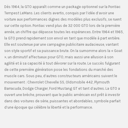
Dès 1964, la GTO apparaît comme un package optionnel sur la Pontiac
Tempest LeMans. Les clients avertis, conquis par l’idée d’avoir une
voiture aux performances dignes des modèles plus exclusifs, se ruent
sur cette option. Pontiac vend plus de 32 000 GTO lors de la première
année, un chiffre qui dépasse toutes les espérances. Entre 1964 et 1965,
la GTO prend rapidement son envol en tant que modèle à part entière.
Elle est soutenue par une campagne publicitaire audacieuse, vantant
son style sportif et sa puissance brute. On la surnomme alors la « Goat
», un diminutif affectueux pour GTO, mais aussi une allusion à son
agilité et à sa capacité à tout dévorer sur la route. Le succès fulgurant
de cette première génération pose les fondations du marché des
muscle cars. Sous peu, d’autres constructeurs américains suivent le
mouvement : Chevrolet Chevelle SS, Oldsmobile 442, Plymouth
Barracuda, Dodge Charger, Ford Mustang GT et tant d’autres. La GTO a
ouvert une brèche, prouvant que le public américain est prêt à investir
dans des voitures de série, puissantes et abordables, symbole parfait
d’une époque qui célèbre la liberté et la performance.