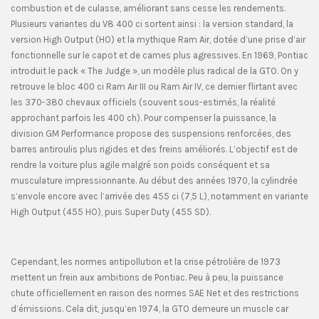
combustion et de culasse, améliorant sans cesse les rendements.
Plusieurs variantes du V8 400 ci sortent ainsi : la version standard, la
version High Output (HO) et la mythique Ram Air, dotée d’une prise d’air
fonctionnelle sur le capot et de cames plus agressives. En 1969, Pontiac
introduit le pack « The Judge », un modèle plus radical de la GTO. On y
retrouve le bloc 400 ci Ram Air III ou Ram Air IV, ce dernier flirtant avec
les 370-380 chevaux officiels (souvent sous-estimés, la réalité
approchant parfois les 400 ch). Pour compenser la puissance, la
division GM Performance propose des suspensions renforcées, des
barres antiroulis plus rigides et des freins améliorés. L’objectif est de
rendre la voiture plus agile malgré son poids conséquent et sa
musculature impressionnante. Au début des années 1970, la cylindrée
s’envole encore avec l’arrivée des 455 ci (7,5 L), notamment en variante
High Output (455 HO), puis Super Duty (455 SD).
Cependant, les normes antipollution et la crise pétrolière de 1973
mettent un frein aux ambitions de Pontiac. Peu à peu, la puissance
chute officiellement en raison des normes SAE Net et des restrictions
d’émissions. Cela dit, jusqu’en 1974, la GTO demeure un muscle car