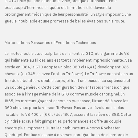
la GTO brille par son esthétique virile, presque outrancière. Pour
beaucoup d’hommes en quête d’affirmation, elle devient le
prolongement mécanique de leur personnalité : un style imposant, une
gueule inoubliable et une promesse de belles évasions sur la route.
Motorisations Puissantes et Évolutions Techniques
Le moteur est le cœur palpitant de la Pontiac GTO, et la gamme de V8
qui l’alimente au fil des ans est tout simplement impressionnante. À sa
sortie en 1964, la GTO adopte un bloc 389 ci (6,4 L) développant 325
chevaux (ou 348 ch avec l’option Tri-Power). Le Tri-Power consiste en un
trio de carburateurs double corps, offrant une puissance supérieure et
un couple généreux. Cette configuration devient rapidement iconique,
associée à l’image même de la GTO comme muscle car originel. En
1965, les moteurs gagnent encore en puissance, flirtant déjà avec les
360 chevaux pour la version Tri-Power. Puis arrive l’évolution la plus
notable : le V8 400 ci (6,6 L) dès 1967, assurant la relève du 389. Cette
cylindrée accrue fait grimper les performances et offre un couple
encore plus imposant. Outre les carburateurs 4 corps Rochester
Quadrajet, Pontiac s’essaie à diverses configurations de chambre de