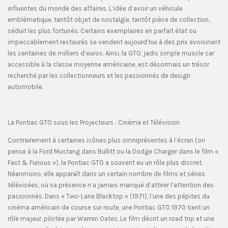
influentes du monde des affaires. L’idée d’avoir un véhicule
emblématique, tantôt objet de nostalgie, tantôt pièce de collection,
séduit les plus fortunés. Certains exemplaires en parfait état ou
impeccablement restaurés se vendent aujourd’hui à des prix avoisinant
les centaines de milliers d’euros. Ainsi, la GTO, jadis simple muscle car
accessible à la classe moyenne américaine, est désormais un trésor
recherché par les collectionneurs et les passionnés de design
automobile.
La Pontiac GTO sous les Projecteurs : Cinéma et Télévision
Contrairement à certaines icônes plus omniprésentes à l’écran (on
pense à la Ford Mustang dans Bullitt ou la Dodge Charger dans le film «
Fast & Furious »), la Pontiac GTO a souvent eu un rôle plus discret.
Néanmoins, elle apparaît dans un certain nombre de films et séries
télévisées, où sa présence n’a jamais manqué d’attirer l’attention des
passionnés. Dans « Two-Lane Blacktop » (1971), l’une des pépites du
cinéma américain de course sur route, une Pontiac GTO 1970 tient un
rôle majeur, pilotée par Warren Oates. Le film décrit un road trip et une