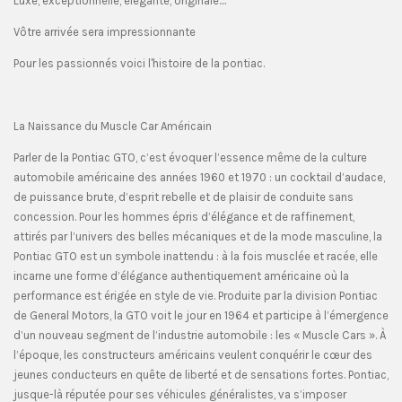
Luxe, exceptionnelle, élégante, originale....
Vôtre arrivée sera impressionnante
Pour les passionnés voici l'histoire de la pontiac.
La Naissance du Muscle Car Américain
Parler de la Pontiac GTO, c’est évoquer l’essence même de la culture
automobile américaine des années 1960 et 1970 : un cocktail d’audace,
de puissance brute, d’esprit rebelle et de plaisir de conduite sans
concession. Pour les hommes épris d’élégance et de raffinement,
attirés par l’univers des belles mécaniques et de la mode masculine, la
Pontiac GTO est un symbole inattendu : à la fois musclée et racée, elle
incarne une forme d’élégance authentiquement américaine où la
performance est érigée en style de vie. Produite par la division Pontiac
de General Motors, la GTO voit le jour en 1964 et participe à l’émergence
d’un nouveau segment de l’industrie automobile : les « Muscle Cars ». À
l’époque, les constructeurs américains veulent conquérir le cœur des
jeunes conducteurs en quête de liberté et de sensations fortes. Pontiac,
jusque-là réputée pour ses véhicules généralistes, va s’imposer