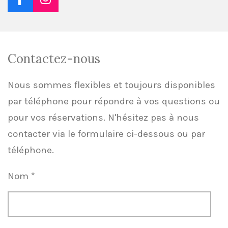
F
I
a
n
c
s
e
t
b
a
Contactez-nous
o
g
o
r
k
a
Nous sommes flexibles et toujours disponibles
m
par téléphone pour répondre à vos questions ou
pour vos réservations. N'hésitez pas à nous
contacter via le formulaire ci-dessous ou par
téléphone.
Nom *