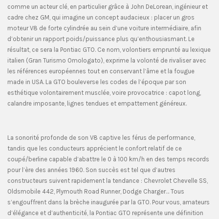
comme un acteur clé, en particulier grâce à John DeLorean, ingénieur et
cadre chez GM, qui imagine un concept audacieux : placer un gros
moteur V8 de forte cylindrée au sein d’une voiture intermédiaire, afin
d’obtenir un rapport poids/puissance plus qu’enthousiasmant. Le
résultat, ce sera la Pontiac GTO. Ce nom, volontiers emprunté au lexique
italien (Gran Turismo Omologato), exprime la volonté de rivaliser avec
les références européennes tout en conservant l’âme et la fougue
made in USA. La GTO bouleverse les codes de l’époque par son
esthétique volontairement musclée, voire provocatrice : capot long,
calandre imposante, lignes tendues et empattement généreux.
La sonorité profonde de son V8 captive les férus de performance,
tandis que les conducteurs apprécient le confort relatif de ce
coupé/berline capable d’abattre le 0 à 100 km/h en des temps records
pour l’ère des années 1960. Son succès est tel que d’autres
constructeurs suivent rapidement la tendance : Chevrolet Chevelle SS,
Oldsmobile 442, Plymouth Road Runner, Dodge Charger… Tous
s’engouffrent dans la brèche inaugurée par la GTO. Pour vous, amateurs
d’élégance et d’authenticité, la Pontiac GTO représente une définition