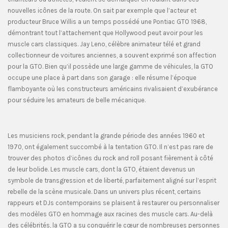
nouvelles icônes de la route. On sait par exemple que l’acteur et
producteur Bruce Willis a un temps possédé une Pontiac GTO 1968,
démontrant tout l’attachement que Hollywood peut avoir pour les
muscle cars classiques. Jay Leno, célèbre animateur télé et grand
collectionneur de voitures anciennes, a souvent exprimé son affection
pour la GTO. Bien qu’il possède une large gamme de véhicules, la GTO
occupe une place à part dans son garage : elle résume l’époque
flamboyante où les constructeurs américains rivalisaient d’exubérance
pour séduire les amateurs de belle mécanique.
Les musiciens rock, pendant la grande période des années 1960 et
1970, ont également succombé à la tentation GTO. Il n’est pas rare de
trouver des photos d’icônes du rock and roll posant fièrement à côté
de leur bolide. Les muscle cars, dont la GTO, étaient devenus un
symbole de transgression et de liberté, parfaitement aligné sur l’esprit
rebelle de la scène musicale. Dans un univers plus récent, certains
rappeurs et DJs contemporains se plaisent à restaurer ou personnaliser
des modèles GTO en hommage aux racines des muscle cars. Au-delà
des célébrités, la GTO a su conquérir le cœur de nombreuses personnes