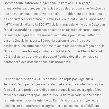
Comme toute automobile légendaire, la Pontiac GTO regorge
d’anecdotes savoureuses. L’une des plus célèbres concerne l’origine de
son nom. Bien que General Motors n’eût probablement pas l’intention
de concurrencer directement Ferrari, beaucoup ont vu dans l’appellation
« GTO » un clin d’œil à la 250 GTO de la marque italienne. John DeLorean,
féru d’automobile européenne, assumait en réalité pleinement cette
référence, la jugeant suffisamment évocatrice pour attirer l’attention
sur un véhicule lui aussi taillé pour la performance… à la sauce
américaine. Une autre anecdote marquante réside dans la façon dont la
GTO a contourné les règles internes de GM. À l’époque, Chevrolet était
déjà la division sportive du groupe, et Pontiac devait en principe se
cantonner à des motorisations plus modestes.
En baptisant l’option « GTO » comme un simple package sur la
Tempest, l’équipe d’ingénieurs et de marketeurs de Pontiac a rusé pour
faire valider le projet par la direction. Lorsque le succès a explosé, les
réticences ont vite disparu au profit de la fierté de voir Pontiac briller. Il
faut également citer la légende du Ram Air. Alors que les ingénieurs
cherchaient constamment à augmenter la puissance, ils décidèrent