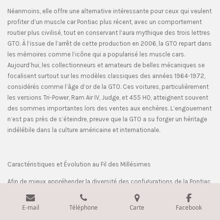
Néanmoins, elle offre une alternative intéressante pour ceux qui veulent
profiter d’un muscle car Pontiac plus récent, avec un comportement
routier plus civilisé, tout en conservant l’aura mythique des trois lettres
GTO. À l’issue de l’arrêt de cette production en 2006, la GTO repart dans
les mémoires comme l’icône qui a popularisé les muscle cars.
Aujourd’hui, les collectionneurs et amateurs de belles mécaniques se
focalisent surtout sur les modèles classiques des années 1964-1972,
considérés comme l’âge d’or de la GTO. Ces voitures, particulièrement
les versions Tri-Power, Ram Air IV, Judge, et 455 HO, atteignent souvent
des sommes importantes lors des ventes aux enchères. L’engouement
n’est pas près de s’éteindre, preuve que la GTO a su forger un héritage
indélébile dans la culture américaine et internationale.
Caractéristiques et Évolution au Fil des Millésimes
Afin de mieux appréhender la diversité des configurations de la Pontiac
GTO au fil du temps, voici un tableau récapitulatif (non exhaustif)
couvrant les années clés de production. Vous y trouverez des
E-mail
Téléphone
Carte
Facebook
informations sur les moteurs, les puissances, les tarifs, les coloris