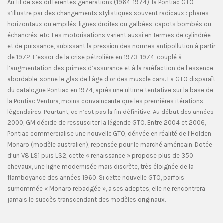
Au fil de ses différentes générations (1964-1974), la Pontiac GTO
s’illustre par des changements stylistiques souvent radicaux : phares
horizontaux ou empilés, lignes droites ou galbées, capots bombés ou
échancrés, etc. Les motorisations varient aussi en termes de cylindrée
et de puissance, subissant la pression des normes antipollution à partir
de 1972. L’essor de la crise pétrolière en 1973-1974, couplé à
l’augmentation des primes d’assurance et à la raréfaction de l’essence
abordable, sonne le glas de l’âge d’or des muscle cars. La GTO disparaît
du catalogue Pontiac en 1974, après une ultime tentative sur la base de
la Pontiac Ventura, moins convaincante que les premières itérations
légendaires. Pourtant, ce n’est pas la fin définitive. Au début des années
2000, GM décide de ressusciter la légende GTO. Entre 2004 et 2006,
Pontiac commercialise une nouvelle GTO, dérivée en réalité de l’Holden
Monaro (modèle australien), repensée pour le marché américain. Dotée
d’un V8 LS1 puis LS2, cette « renaissance » propose plus de 350
chevaux, une ligne modernisée mais discrète, très éloignée de la
flamboyance des années 1960. Si cette nouvelle GTO, parfois
surnommée « Monaro rebadgée », a ses adeptes, elle ne rencontrera
jamais le succès transcendant des modèles originaux.