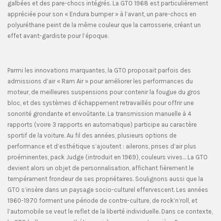
galbées et des pare-chocs intégrés. La GTO 1968 est particulièrement
appréciée pour son « Endura bumper » à l’avant, un pare-chocs en
polyuréthane peint de la même couleur que la carrosserie, créant un
effet avant-gardiste pour l’époque.
Parmi les innovations marquantes, la GTO proposait parfois des
admissions d’air « Ram Air » pour améliorer les performances du
moteur, de meilleures suspensions pour contenir la fougue du gros
bloc, et des systèmes d’échappement retravaillés pour offrir une
sonorité grondante et envoûtante. La transmission manuelle à 4
rapports (voire 3 rapports en automatique) participe au caractère
sportif de la voiture. Au fil des années, plusieurs options de
performance et d’esthétique s’ajoutent : ailerons, prises d’air plus
proéminentes, pack Judge (introduit en 1969), couleurs vives… La GTO
devient alors un objet de personnalisation, affichant fièrement le
tempérament frondeur de ses propriétaires. Soulignons aussi que la
GTO s’insère dans un paysage socio-culturel effervescent. Les années
1960-1970 forment une période de contre-culture, de rock’n’roll, et
l’automobile se veut le reflet de la liberté individuelle. Dans ce contexte,