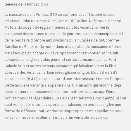
Genèse de la Pontiac GTO
La naissance de la Pontiac GTO se confond avec l’histoire de ses
créateurs, John DeLorean, Russ Gee et Bill Collins. À l’époque, General
Motors disposait de règles internes strictes visant à limiter la
puissance des voitures de milieu de gamme. La raison principale était
de ne pas faire d’ombre aux divisions plus huppées de GM, comme
Cadillac ou Buick, et de rester dans des quotas de puissance définis.
Mais l’équipe en charge du développement chez Pontiac souhaitait
conquérir un segment plus jeune, et surtout concurrencer les Ford
Galaxie 500 et autres Mercury Marauder qui faisaient vibrer la fibre
sportive des Américains. Leur idée : glisser un gros bloc V8 de 389
cubic inches (6,4 L) sous le capot d’une intermédiaire Pontiac Tempest.
Cette nouvelle variante s’appellera « GTO », un nom qui résonne déjà
dans le cœur des passionnés de sport automobile puisque Ferrari
l’utilisait pour sa légendaire 250 GTO (Gran Turismo Omologato). Si l’on
peut voir un clin d’œil à la sports car italienne, on peut aussi y lire une
forme de défiance : oui, Pontiac se réapproprie cette appellation pour
lancer un modèle résolument musclé, un véritable muscle car.