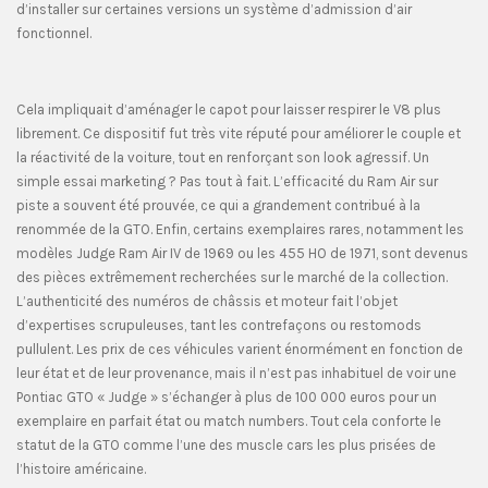
d’installer sur certaines versions un système d’admission d’air
fonctionnel.
Cela impliquait d’aménager le capot pour laisser respirer le V8 plus
librement. Ce dispositif fut très vite réputé pour améliorer le couple et
la réactivité de la voiture, tout en renforçant son look agressif. Un
simple essai marketing ? Pas tout à fait. L’efficacité du Ram Air sur
piste a souvent été prouvée, ce qui a grandement contribué à la
renommée de la GTO. Enfin, certains exemplaires rares, notamment les
modèles Judge Ram Air IV de 1969 ou les 455 HO de 1971, sont devenus
des pièces extrêmement recherchées sur le marché de la collection.
L’authenticité des numéros de châssis et moteur fait l’objet
d’expertises scrupuleuses, tant les contrefaçons ou restomods
pullulent. Les prix de ces véhicules varient énormément en fonction de
leur état et de leur provenance, mais il n’est pas inhabituel de voir une
Pontiac GTO « Judge » s’échanger à plus de 100 000 euros pour un
exemplaire en parfait état ou match numbers. Tout cela conforte le
statut de la GTO comme l’une des muscle cars les plus prisées de
l’histoire américaine.