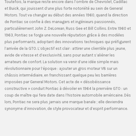
Toutefois, la marque reste encore dans l’ombre de Chevrolet, Cadillac
et Buick, qui jouissent d’une plus forte notoriété au sein de General
Motors. Tout va changer au début des années 1960, quand la direction
de Pontiac se confie à des managers et ingénieurs passionnés,
particulièrement John Z. DeLorean, Russ Gee et Bill Collins. Entre 1960 et
1963, Pontiac se forge une nouvelle réputation grâce à des modèles
plus performants, adoptant des innovations techniques qui préfigurent
l’arrivée de la GTO. L’objectif est clair : attirer une clientèle plus jeune,
avide de vitesse et d’exclusivité, sans pour autant s’aliéner les
amateurs de confort. La solution va venir d’une idée simple mais
révolutionnaire pour l’époque : ajouter un gros moteur V8 sur un
châssis intermédiaire, en franchissant quelque peu les barrières
imposées par General Motors. Cet acte de « désobéissance
constructive » conduit Pontiac à dévoiler en 1964 la première GTO : un
coup de maître qui fera date dans l’histoire automobile américaine. Dès
lors, Pontiac ne sera plus jamais une marque banale ; elle deviendra
synonyme d’innovation, de style provocateur et d’esprit performance.