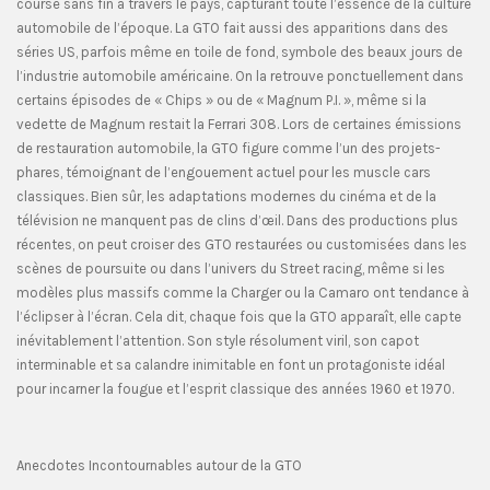
course sans fin à travers le pays, capturant toute l’essence de la culture
automobile de l’époque. La GTO fait aussi des apparitions dans des
séries US, parfois même en toile de fond, symbole des beaux jours de
l’industrie automobile américaine. On la retrouve ponctuellement dans
certains épisodes de « Chips » ou de « Magnum P.I. », même si la
vedette de Magnum restait la Ferrari 308. Lors de certaines émissions
de restauration automobile, la GTO figure comme l’un des projets-
phares, témoignant de l’engouement actuel pour les muscle cars
classiques. Bien sûr, les adaptations modernes du cinéma et de la
télévision ne manquent pas de clins d’œil. Dans des productions plus
récentes, on peut croiser des GTO restaurées ou customisées dans les
scènes de poursuite ou dans l’univers du Street racing, même si les
modèles plus massifs comme la Charger ou la Camaro ont tendance à
l’éclipser à l’écran. Cela dit, chaque fois que la GTO apparaît, elle capte
inévitablement l’attention. Son style résolument viril, son capot
interminable et sa calandre inimitable en font un protagoniste idéal
pour incarner la fougue et l’esprit classique des années 1960 et 1970.
Anecdotes Incontournables autour de la GTO