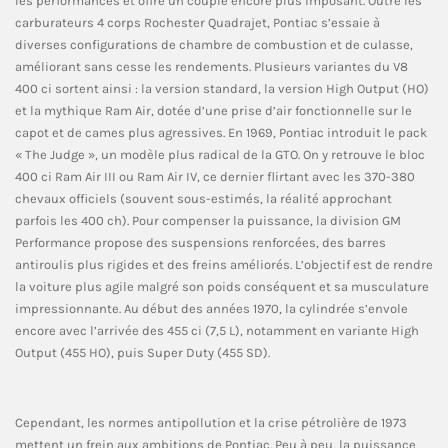
les performances et offre un couple encore plus imposant. Outre les
carburateurs 4 corps Rochester Quadrajet, Pontiac s’essaie à
diverses configurations de chambre de combustion et de culasse,
améliorant sans cesse les rendements. Plusieurs variantes du V8
400 ci sortent ainsi : la version standard, la version High Output (HO)
et la mythique Ram Air, dotée d’une prise d’air fonctionnelle sur le
capot et de cames plus agressives. En 1969, Pontiac introduit le pack
« The Judge », un modèle plus radical de la GTO. On y retrouve le bloc
400 ci Ram Air III ou Ram Air IV, ce dernier flirtant avec les 370-380
chevaux officiels (souvent sous-estimés, la réalité approchant
parfois les 400 ch). Pour compenser la puissance, la division GM
Performance propose des suspensions renforcées, des barres
antiroulis plus rigides et des freins améliorés. L’objectif est de rendre
la voiture plus agile malgré son poids conséquent et sa musculature
impressionnante. Au début des années 1970, la cylindrée s’envole
encore avec l’arrivée des 455 ci (7,5 L), notamment en variante High
Output (455 HO), puis Super Duty (455 SD).
Cependant, les normes antipollution et la crise pétrolière de 1973
mettent un frein aux ambitions de Pontiac. Peu à peu, la puissance