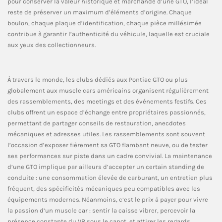
pour conserver la valeur historique et marchande d’une GTO, l’idéal
reste de préserver un maximum d’éléments d’origine. Chaque
boulon, chaque plaque d’identification, chaque pièce millésimée
contribue à garantir l’authenticité du véhicule, laquelle est cruciale
aux yeux des collectionneurs.
À travers le monde, les clubs dédiés aux Pontiac GTO ou plus
globalement aux muscle cars américains organisent régulièrement
des rassemblements, des meetings et des événements festifs. Ces
clubs offrent un espace d’échange entre propriétaires passionnés,
permettant de partager conseils de restauration, anecdotes
mécaniques et adresses utiles. Les rassemblements sont souvent
l’occasion d’exposer fièrement sa GTO flambant neuve, ou de tester
ses performances sur piste dans un cadre convivial. La maintenance
d’une GTO implique par ailleurs d’accepter un certain standing de
conduite : une consommation élevée de carburant, un entretien plus
fréquent, des spécificités mécaniques peu compatibles avec les
équipements modernes. Néanmoins, c’est le prix à payer pour vivre
la passion d’un muscle car : sentir la caisse vibrer, percevoir la
présence constante du V8 sous le capot, et attirer les regards