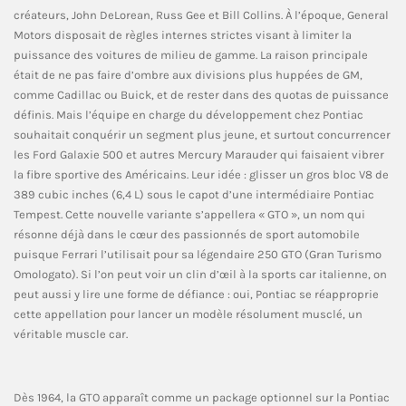
créateurs, John DeLorean, Russ Gee et Bill Collins. À l’époque, General
Motors disposait de règles internes strictes visant à limiter la
puissance des voitures de milieu de gamme. La raison principale
était de ne pas faire d’ombre aux divisions plus huppées de GM,
comme Cadillac ou Buick, et de rester dans des quotas de puissance
définis. Mais l’équipe en charge du développement chez Pontiac
souhaitait conquérir un segment plus jeune, et surtout concurrencer
les Ford Galaxie 500 et autres Mercury Marauder qui faisaient vibrer
la fibre sportive des Américains. Leur idée : glisser un gros bloc V8 de
389 cubic inches (6,4 L) sous le capot d’une intermédiaire Pontiac
Tempest. Cette nouvelle variante s’appellera « GTO », un nom qui
résonne déjà dans le cœur des passionnés de sport automobile
puisque Ferrari l’utilisait pour sa légendaire 250 GTO (Gran Turismo
Omologato). Si l’on peut voir un clin d’œil à la sports car italienne, on
peut aussi y lire une forme de défiance : oui, Pontiac se réapproprie
cette appellation pour lancer un modèle résolument musclé, un
véritable muscle car.
Dès 1964, la GTO apparaît comme un package optionnel sur la Pontiac