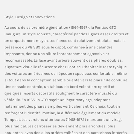
Style, Design et Innovations
Au cours de sa première génération (1964-1967), la Pontiac GTO
inaugure un style robuste, caractérisé par des lignes assez droites et
un empattement moyen. Les flancs sont relativement plats, mais la
présence du V8 389 sous le capot, combinée à une calandre
imposante, donne une allure instantanément agressive et
reconnaissable. La face avant arbore souvent des phares doubles,
signature visuelle récurrente chez Pontiac. L’habitacle reste typique
des voitures américaines de l’époque : spacieux, confortable, même
si tout dans la conception semble orienté vers le plaisir de conduire.
Une console centrale, un tableau de bord volontiers sportif et
quelques inserts décoratifs soulignent le caractère musclé du
véhicule. En 1965, la GTO reçoit un léger restylage, adoptant
notamment des phares empilés verticalement. Ce choix, tout en
renforçant l’identité Pontiac, la différencie également du modèle
Tempest. Les versions ultérieures (1968-1972) marquent un virage
plus radical. Les carrosseries deviennent plus arrondies, plus
opulentes, avec des ailes arrière galbées et des pare-chocs intégrés.