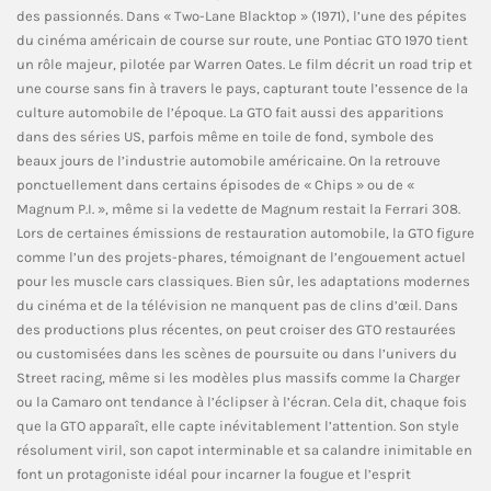
des passionnés. Dans « Two-Lane Blacktop » (1971), l’une des pépites
du cinéma américain de course sur route, une Pontiac GTO 1970 tient
un rôle majeur, pilotée par Warren Oates. Le film décrit un road trip et
une course sans fin à travers le pays, capturant toute l’essence de la
culture automobile de l’époque. La GTO fait aussi des apparitions
dans des séries US, parfois même en toile de fond, symbole des
beaux jours de l’industrie automobile américaine. On la retrouve
ponctuellement dans certains épisodes de « Chips » ou de «
Magnum P.I. », même si la vedette de Magnum restait la Ferrari 308.
Lors de certaines émissions de restauration automobile, la GTO figure
comme l’un des projets-phares, témoignant de l’engouement actuel
pour les muscle cars classiques. Bien sûr, les adaptations modernes
du cinéma et de la télévision ne manquent pas de clins d’œil. Dans
des productions plus récentes, on peut croiser des GTO restaurées
ou customisées dans les scènes de poursuite ou dans l’univers du
Street racing, même si les modèles plus massifs comme la Charger
ou la Camaro ont tendance à l’éclipser à l’écran. Cela dit, chaque fois
que la GTO apparaît, elle capte inévitablement l’attention. Son style
résolument viril, son capot interminable et sa calandre inimitable en
font un protagoniste idéal pour incarner la fougue et l’esprit