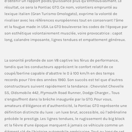
d’obtenir un rapport poids/puissance plus qu’enthousiasmant. Le
résultat, ce sera la Pontiac GTO. Ce nom, volontiers emprunté au
lexique italien (Gran Turismo Omologato), exprime la volonté de
rivaliser avec les références européennes tout en conservant l’âme
et la fougue made in USA. La GTO bouleverse les codes de l’époque par
son esthétique volontairement musclée, voire provocatrice : capot
long, calandre imposante, lignes tendues et empattement généreux.
La sonorité profonde de son V8 captive les férus de performance,
tandis que les conducteurs apprécient le confort relatif de ce
coupé/berline capable d’abattre le 0 à 100 km/h en des temps
records pour l’ère des années 1960. Son succès est tel que d’autres
constructeurs suivent rapidement la tendance : Chevrolet Chevelle
SS, Oldsmobile 442, Plymouth Road Runner, Dodge Charger… Tous
s’engouffrent dans la brèche inaugurée par la GTO. Pour vous,
amateurs d’élégance et d’authenticité, la Pontiac GTO représente une
définition distincte du luxe : un luxe brut, accessible, où l’adrénaline
précède le prestige. Les lignes tendues, le rugissement du big block
et la fièvre d’une époque marquent à jamais ce véhicule comme un
élément clé de l’histoire automobile américaine. Tout au long de cet