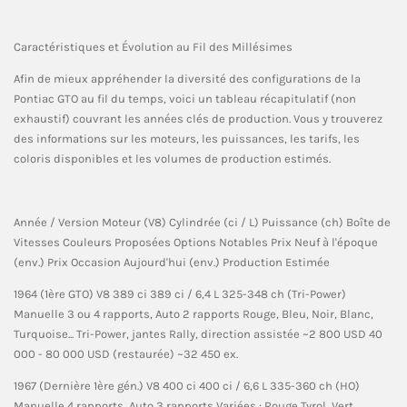
Caractéristiques et Évolution au Fil des Millésimes
Afin de mieux appréhender la diversité des configurations de la
Pontiac GTO au fil du temps, voici un tableau récapitulatif (non
exhaustif) couvrant les années clés de production. Vous y trouverez
des informations sur les moteurs, les puissances, les tarifs, les
coloris disponibles et les volumes de production estimés.
Année / Version Moteur (V8) Cylindrée (ci / L) Puissance (ch) Boîte de
Vitesses Couleurs Proposées Options Notables Prix Neuf à l'époque
(env.) Prix Occasion Aujourd'hui (env.) Production Estimée
1964 (1ère GTO) V8 389 ci 389 ci / 6,4 L 325-348 ch (Tri-Power)
Manuelle 3 ou 4 rapports, Auto 2 rapports Rouge, Bleu, Noir, Blanc,
Turquoise... Tri-Power, jantes Rally, direction assistée ~2 800 USD 40
000 - 80 000 USD (restaurée) ~32 450 ex.
1967 (Dernière 1ère gén.) V8 400 ci 400 ci / 6,6 L 335-360 ch (HO)
Manuelle 4 rapports, Auto 3 rapports Variées : Rouge Tyrol, Vert