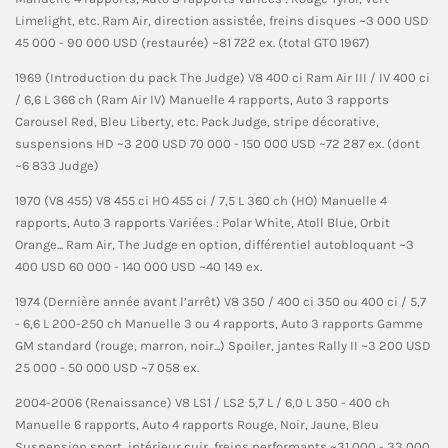
Limelight, etc. Ram Air, direction assistée, freins disques ~3 000 USD
45 000 - 90 000 USD (restaurée) ~81 722 ex. (total GTO 1967)
1969 (Introduction du pack The Judge) V8 400 ci Ram Air III / IV 400 ci
/ 6,6 L 366 ch (Ram Air IV) Manuelle 4 rapports, Auto 3 rapports
Carousel Red, Bleu Liberty, etc. Pack Judge, stripe décorative,
suspensions HD ~3 200 USD 70 000 - 150 000 USD ~72 287 ex. (dont
~6 833 Judge)
1970 (V8 455) V8 455 ci HO 455 ci / 7,5 L 360 ch (HO) Manuelle 4
rapports, Auto 3 rapports Variées : Polar White, Atoll Blue, Orbit
Orange... Ram Air, The Judge en option, différentiel autobloquant ~3
400 USD 60 000 - 140 000 USD ~40 149 ex.
1974 (Dernière année avant l’arrêt) V8 350 / 400 ci 350 ou 400 ci / 5,7
- 6,6 L 200-250 ch Manuelle 3 ou 4 rapports, Auto 3 rapports Gamme
GM standard (rouge, marron, noir...) Spoiler, jantes Rally II ~3 200 USD
25 000 - 50 000 USD ~7 058 ex.
2004-2006 (Renaissance) V8 LS1 / LS2 5,7 L / 6,0 L 350 - 400 ch
Manuelle 6 rapports, Auto 4 rapports Rouge, Noir, Jaune, Bleu
Suspension sport, intérieur cuir, freins performants ~31 000 - 33 000