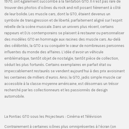
1970, ont également succombé à la tentation GTO. Il n’est pas rare de
trouver des photos d’icônes du rock and roll posant fièrement à côté
de leur bolide. Les muscle cars, dont la GTO, étaient devenus un
symbole de transgression et de liberté, parfaitement aligné sur l’esprit
rebelle de la scène musicale. Dans un univers plus récent, certains
rappeurs et DJs contemporains se plaisent à restaurer ou personnaliser
des modèles GTO en hommage aux racines des muscle cars. Au-delà
des célébrités, la GTO a su conquérir le cœur de nombreuses personnes
influentes du monde des affaires. L’idée d’avoir un véhicule
emblématique, tantôt objet de nostalgie, tantôt pièce de collection,
séduit les plus fortunés. Certains exemplaires en parfait état ou
impeccablement restaurés se vendent aujourd’hui à des prix avoisinant
les centaines de milliers d’euros. Ainsi, la GTO, jadis simple muscle car
accessible à la classe moyenne américaine, est désormais un trésor
recherché par les collectionneurs et les passionnés de design
automobile.
La Pontiac GTO sous les Projecteurs : Cinéma et Télévision
Contrairement à certaines icônes plus omniprésentes à l’écran (on