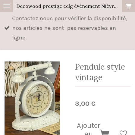
Decowood prestige celg événement Nièvre, Cher, Allier.
Passer
au
Contactez nous pour vérifier la disponibilité,
contenu
nos articles ne sont pas reservables en
principal
ligne.
Pendule style
vintage
3,00 €
Ajouter
au