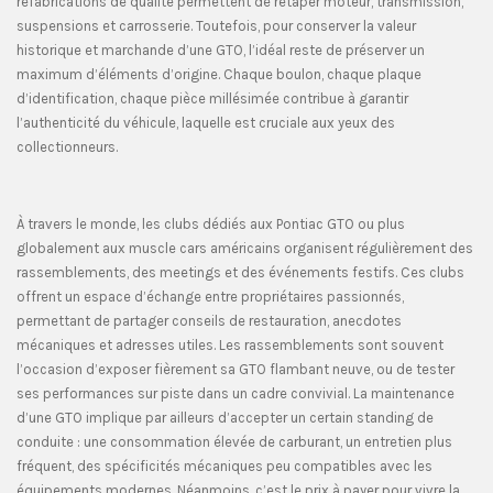
refabrications de qualité permettent de retaper moteur, transmission,
suspensions et carrosserie. Toutefois, pour conserver la valeur
historique et marchande d’une GTO, l’idéal reste de préserver un
maximum d’éléments d’origine. Chaque boulon, chaque plaque
d’identification, chaque pièce millésimée contribue à garantir
l’authenticité du véhicule, laquelle est cruciale aux yeux des
collectionneurs.
À travers le monde, les clubs dédiés aux Pontiac GTO ou plus
globalement aux muscle cars américains organisent régulièrement des
rassemblements, des meetings et des événements festifs. Ces clubs
offrent un espace d’échange entre propriétaires passionnés,
permettant de partager conseils de restauration, anecdotes
mécaniques et adresses utiles. Les rassemblements sont souvent
l’occasion d’exposer fièrement sa GTO flambant neuve, ou de tester
ses performances sur piste dans un cadre convivial. La maintenance
d’une GTO implique par ailleurs d’accepter un certain standing de
conduite : une consommation élevée de carburant, un entretien plus
fréquent, des spécificités mécaniques peu compatibles avec les
équipements modernes. Néanmoins, c’est le prix à payer pour vivre la