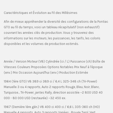
Caractéristiques et Évolution au Fil des Millésimes
Afin de mieux appréhender la diversité des configurations de la Pontiac
GTO au fil du temps, voici un tableau récapitulatif (non exhaustif)
couvrant les années clés de production. Vous y trouverez des
informations sur les moteurs, les puissances, les tarifs, les coloris
disponibles et les volumes de production estimés.
Année / Version Moteur (V8) Cylindrée (ci / L) Puissance (ch) Boîte de
Vitesses Couleurs Proposées Options Notables Prix Neuf à l'époque
(env.) Prix Occasion Aujourd'hui (env.) Production Estimée
1964 (1ère GTO) V8 389 ci 389 ci / 6,4 L 325-348 ch (Tri-Power)
Manuelle 3 ou 4 rapports, Auto 2 rapports Rouge, Bleu, Noir, Blanc,
Turquoise... Tri-Power, jantes Rally, direction assistée ~2 800 USD 40
000 - 80 000 USD (restaurée) ~32 450 ex.
1967 (Dernière 1ère gén.) V8 400 ci 400 ci / 6,6 L 335-360 ch (HO)
Manuelle 4 rapports, Auto 3 rapports Variées : Rouge Tyrol, Vert