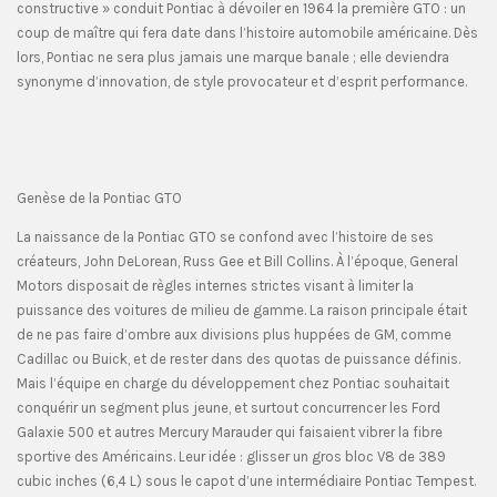
constructive » conduit Pontiac à dévoiler en 1964 la première GTO : un
coup de maître qui fera date dans l’histoire automobile américaine. Dès
lors, Pontiac ne sera plus jamais une marque banale ; elle deviendra
synonyme d’innovation, de style provocateur et d’esprit performance.
Genèse de la Pontiac GTO
La naissance de la Pontiac GTO se confond avec l’histoire de ses
créateurs, John DeLorean, Russ Gee et Bill Collins. À l’époque, General
Motors disposait de règles internes strictes visant à limiter la
puissance des voitures de milieu de gamme. La raison principale était
de ne pas faire d’ombre aux divisions plus huppées de GM, comme
Cadillac ou Buick, et de rester dans des quotas de puissance définis.
Mais l’équipe en charge du développement chez Pontiac souhaitait
conquérir un segment plus jeune, et surtout concurrencer les Ford
Galaxie 500 et autres Mercury Marauder qui faisaient vibrer la fibre
sportive des Américains. Leur idée : glisser un gros bloc V8 de 389
cubic inches (6,4 L) sous le capot d’une intermédiaire Pontiac Tempest.