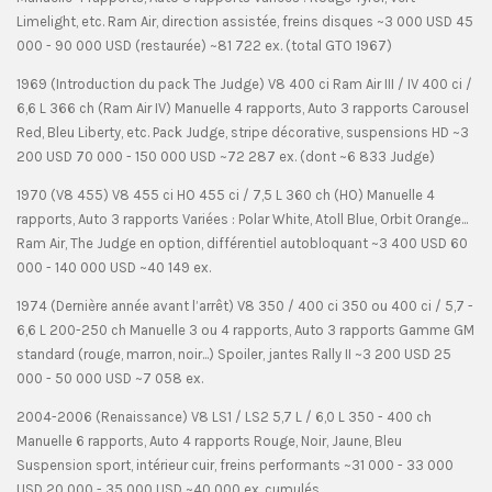
Limelight, etc. Ram Air, direction assistée, freins disques ~3 000 USD 45
000 - 90 000 USD (restaurée) ~81 722 ex. (total GTO 1967)
1969 (Introduction du pack The Judge) V8 400 ci Ram Air III / IV 400 ci /
6,6 L 366 ch (Ram Air IV) Manuelle 4 rapports, Auto 3 rapports Carousel
Red, Bleu Liberty, etc. Pack Judge, stripe décorative, suspensions HD ~3
200 USD 70 000 - 150 000 USD ~72 287 ex. (dont ~6 833 Judge)
1970 (V8 455) V8 455 ci HO 455 ci / 7,5 L 360 ch (HO) Manuelle 4
rapports, Auto 3 rapports Variées : Polar White, Atoll Blue, Orbit Orange...
Ram Air, The Judge en option, différentiel autobloquant ~3 400 USD 60
000 - 140 000 USD ~40 149 ex.
1974 (Dernière année avant l’arrêt) V8 350 / 400 ci 350 ou 400 ci / 5,7 -
6,6 L 200-250 ch Manuelle 3 ou 4 rapports, Auto 3 rapports Gamme GM
standard (rouge, marron, noir...) Spoiler, jantes Rally II ~3 200 USD 25
000 - 50 000 USD ~7 058 ex.
2004-2006 (Renaissance) V8 LS1 / LS2 5,7 L / 6,0 L 350 - 400 ch
Manuelle 6 rapports, Auto 4 rapports Rouge, Noir, Jaune, Bleu
Suspension sport, intérieur cuir, freins performants ~31 000 - 33 000
USD 20 000 - 35 000 USD ~40 000 ex. cumulés