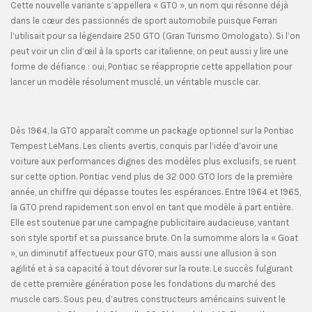
Cette nouvelle variante s’appellera « GTO », un nom qui résonne déjà
dans le cœur des passionnés de sport automobile puisque Ferrari
l’utilisait pour sa légendaire 250 GTO (Gran Turismo Omologato). Si l’on
peut voir un clin d’œil à la sports car italienne, on peut aussi y lire une
forme de défiance : oui, Pontiac se réapproprie cette appellation pour
lancer un modèle résolument musclé, un véritable muscle car.
Dès 1964, la GTO apparaît comme un package optionnel sur la Pontiac
Tempest LeMans. Les clients avertis, conquis par l’idée d’avoir une
voiture aux performances dignes des modèles plus exclusifs, se ruent
sur cette option. Pontiac vend plus de 32 000 GTO lors de la première
année, un chiffre qui dépasse toutes les espérances. Entre 1964 et 1965,
la GTO prend rapidement son envol en tant que modèle à part entière.
Elle est soutenue par une campagne publicitaire audacieuse, vantant
son style sportif et sa puissance brute. On la surnomme alors la « Goat
», un diminutif affectueux pour GTO, mais aussi une allusion à son
agilité et à sa capacité à tout dévorer sur la route. Le succès fulgurant
de cette première génération pose les fondations du marché des
muscle cars. Sous peu, d’autres constructeurs américains suivent le