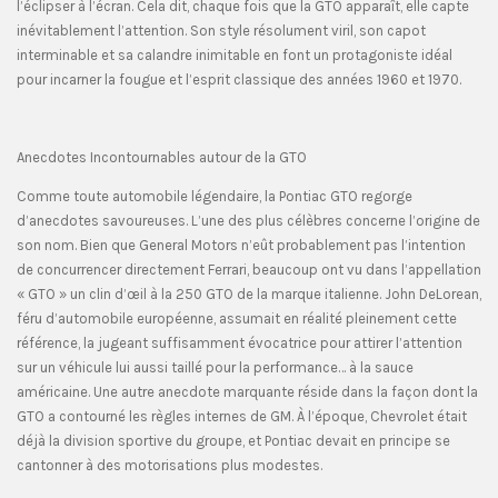
l’éclipser à l’écran. Cela dit, chaque fois que la GTO apparaît, elle capte
inévitablement l’attention. Son style résolument viril, son capot
interminable et sa calandre inimitable en font un protagoniste idéal
pour incarner la fougue et l’esprit classique des années 1960 et 1970.
Anecdotes Incontournables autour de la GTO
Comme toute automobile légendaire, la Pontiac GTO regorge
d’anecdotes savoureuses. L’une des plus célèbres concerne l’origine de
son nom. Bien que General Motors n’eût probablement pas l’intention
de concurrencer directement Ferrari, beaucoup ont vu dans l’appellation
« GTO » un clin d’œil à la 250 GTO de la marque italienne. John DeLorean,
féru d’automobile européenne, assumait en réalité pleinement cette
référence, la jugeant suffisamment évocatrice pour attirer l’attention
sur un véhicule lui aussi taillé pour la performance… à la sauce
américaine. Une autre anecdote marquante réside dans la façon dont la
GTO a contourné les règles internes de GM. À l’époque, Chevrolet était
déjà la division sportive du groupe, et Pontiac devait en principe se
cantonner à des motorisations plus modestes.