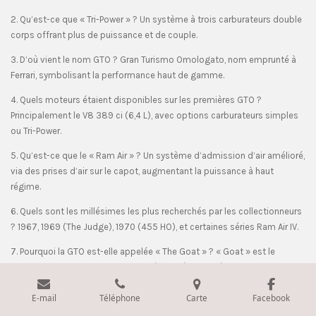
2. Qu’est-ce que « Tri-Power » ? Un système à trois carburateurs double
corps offrant plus de puissance et de couple.
3. D’où vient le nom GTO ? Gran Turismo Omologato, nom emprunté à
Ferrari, symbolisant la performance haut de gamme.
4. Quels moteurs étaient disponibles sur les premières GTO ?
Principalement le V8 389 ci (6,4 L), avec options carburateurs simples
ou Tri-Power.
5. Qu’est-ce que le « Ram Air » ? Un système d’admission d’air amélioré,
via des prises d’air sur le capot, augmentant la puissance à haut
régime.
6. Quels sont les millésimes les plus recherchés par les collectionneurs
? 1967, 1969 (The Judge), 1970 (455 HO), et certaines séries Ram Air IV.
7. Pourquoi la GTO est-elle appelée « The Goat » ? « Goat » est le
diminutif affectueux de GTO et reflète l’idée d’un véhicule agile et
vorace.
E-mail
Téléphone
Carte
Facebook
8. Quel est le pack « The Judge » ? Une version plus radicale introduite