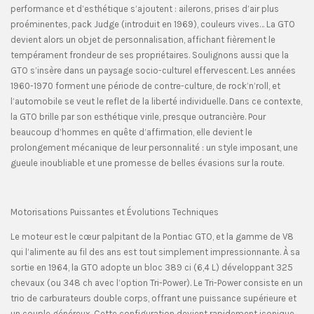
performance et d’esthétique s’ajoutent : ailerons, prises d’air plus
proéminentes, pack Judge (introduit en 1969), couleurs vives… La GTO
devient alors un objet de personnalisation, affichant fièrement le
tempérament frondeur de ses propriétaires. Soulignons aussi que la
GTO s’insère dans un paysage socio-culturel effervescent. Les années
1960-1970 forment une période de contre-culture, de rock’n’roll, et
l’automobile se veut le reflet de la liberté individuelle. Dans ce contexte,
la GTO brille par son esthétique virile, presque outrancière. Pour
beaucoup d’hommes en quête d’affirmation, elle devient le
prolongement mécanique de leur personnalité : un style imposant, une
gueule inoubliable et une promesse de belles évasions sur la route.
Motorisations Puissantes et Évolutions Techniques
Le moteur est le cœur palpitant de la Pontiac GTO, et la gamme de V8
qui l’alimente au fil des ans est tout simplement impressionnante. À sa
sortie en 1964, la GTO adopte un bloc 389 ci (6,4 L) développant 325
chevaux (ou 348 ch avec l’option Tri-Power). Le Tri-Power consiste en un
trio de carburateurs double corps, offrant une puissance supérieure et
un couple généreux. Cette configuration devient rapidement iconique,