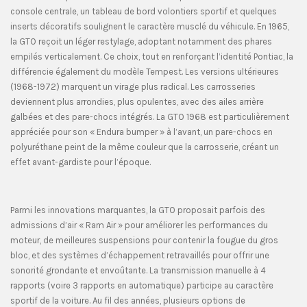
console centrale, un tableau de bord volontiers sportif et quelques
inserts décoratifs soulignent le caractère musclé du véhicule. En 1965,
la GTO reçoit un léger restylage, adoptant notamment des phares
empilés verticalement. Ce choix, tout en renforçant l’identité Pontiac, la
différencie également du modèle Tempest. Les versions ultérieures
(1968-1972) marquent un virage plus radical. Les carrosseries
deviennent plus arrondies, plus opulentes, avec des ailes arrière
galbées et des pare-chocs intégrés. La GTO 1968 est particulièrement
appréciée pour son « Endura bumper » à l’avant, un pare-chocs en
polyuréthane peint de la même couleur que la carrosserie, créant un
effet avant-gardiste pour l’époque.
Parmi les innovations marquantes, la GTO proposait parfois des
admissions d’air « Ram Air » pour améliorer les performances du
moteur, de meilleures suspensions pour contenir la fougue du gros
bloc, et des systèmes d’échappement retravaillés pour offrir une
sonorité grondante et envoûtante. La transmission manuelle à 4
rapports (voire 3 rapports en automatique) participe au caractère
sportif de la voiture. Au fil des années, plusieurs options de