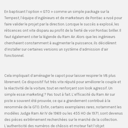
En baptisant l’option « GTO » comme un simple package sur la
Tempest, l’équipe d’ingénieurs et de marketeurs de Pontiac a rusé pour
faire valider le projet par la direction. Lorsque le succès a explosé, les
réticences ont vite disparu au profit de la fierté de voir Pontiac briller. Il
faut également citer la légende du Ram Air. Alors que les ingénieurs
cherchaient constamment à augmenter la puissance, ils décidèrent
d’installer sur certaines versions un système d’admission d’air
fonctionnel.
Cela impliquait d’aménager le capot pour laisser respirer le V8 plus
librement. Ce dispositif fut très vite réputé pour améliorer le couple et
la réactivité de la voiture, tout en renforçant son look agressif. Un
simple essai marketing ? Pas tout à fait. L’efficacité du Ram Air sur
piste a souvent été prouvée, ce qui a grandement contribué à la
renommée de la GTO. Enfin, certains exemplaires rares, notamment les
modèles Judge Ram Air IV de 1969 ou les 455 HO de 1971, sont devenus
des pièces extrêmement recherchées sur le marché de la collection.
L’authenticité des numéros de châssis et moteur fait l’objet