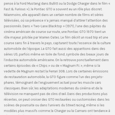
pense à la Ford Mustang dans Bullitt ou la Dodge Charger dans le film «
Fast & Furious »), la Pontiac GTO a souvent eu un rôle plus discret.
Néanmoins, elle apparaît dans un certain nombre de films et séries
télévisées, où sa présence n’a jamais manqué d’attirer l’attention des
passionnés. Dans « Two-Lane Blacktop » (1971), l’une des pépites du
cinéma américain de course sur route, une Pontiac GTO 1970 tient un
rôle majeur, pilotée par Warren Oates. Le film décrit un road trip et une
course sans fin à travers le pays, capturant toute l’essence de la culture
automobile de l’époque. La GTO fait aussi des apparitions dans des
séries US, parfois même en toile de fond, symbole des beaux jours de
l’industrie automobile américaine. On la retrouve ponctuellement dans
certains épisodes de « Chips » ou de « Magnum P.I. », même si la
vedette de Magnum restait la Ferrari 308. Lors de certaines émissions
de restauration automobile, la GTO figure comme l’un des projets-
phares, témoignant de l’engouement actuel pour les muscle cars
classiques. Bien sûr, les adaptations modernes du cinéma et de la
télévision ne manquent pas de clins d’œil. Dans des productions plus
récentes, on peut croiser des GTO restaurées ou customisées dans les
scènes de poursuite ou dans l’univers du Street racing, même si les
modèles plus massifs comme la Charger ou la Camaro ont tendance à