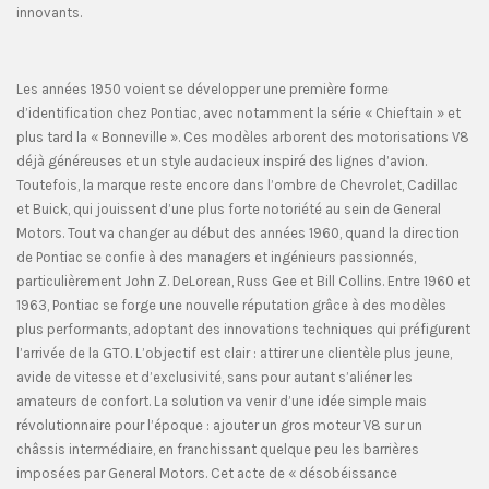
innovants.
Les années 1950 voient se développer une première forme
d’identification chez Pontiac, avec notamment la série « Chieftain » et
plus tard la « Bonneville ». Ces modèles arborent des motorisations V8
déjà généreuses et un style audacieux inspiré des lignes d’avion.
Toutefois, la marque reste encore dans l’ombre de Chevrolet, Cadillac
et Buick, qui jouissent d’une plus forte notoriété au sein de General
Motors. Tout va changer au début des années 1960, quand la direction
de Pontiac se confie à des managers et ingénieurs passionnés,
particulièrement John Z. DeLorean, Russ Gee et Bill Collins. Entre 1960 et
1963, Pontiac se forge une nouvelle réputation grâce à des modèles
plus performants, adoptant des innovations techniques qui préfigurent
l’arrivée de la GTO. L’objectif est clair : attirer une clientèle plus jeune,
avide de vitesse et d’exclusivité, sans pour autant s’aliéner les
amateurs de confort. La solution va venir d’une idée simple mais
révolutionnaire pour l’époque : ajouter un gros moteur V8 sur un
châssis intermédiaire, en franchissant quelque peu les barrières
imposées par General Motors. Cet acte de « désobéissance