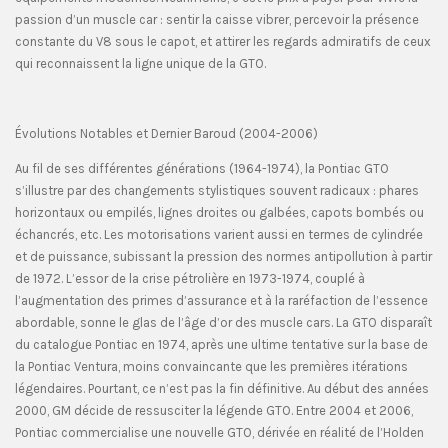
passion d’un muscle car : sentir la caisse vibrer, percevoir la présence
constante du V8 sous le capot, et attirer les regards admiratifs de ceux
qui reconnaissent la ligne unique de la GTO.
Évolutions Notables et Dernier Baroud (2004-2006)
Au fil de ses différentes générations (1964-1974), la Pontiac GTO
s’illustre par des changements stylistiques souvent radicaux : phares
horizontaux ou empilés, lignes droites ou galbées, capots bombés ou
échancrés, etc. Les motorisations varient aussi en termes de cylindrée
et de puissance, subissant la pression des normes antipollution à partir
de 1972. L’essor de la crise pétrolière en 1973-1974, couplé à
l’augmentation des primes d’assurance et à la raréfaction de l’essence
abordable, sonne le glas de l’âge d’or des muscle cars. La GTO disparaît
du catalogue Pontiac en 1974, après une ultime tentative sur la base de
la Pontiac Ventura, moins convaincante que les premières itérations
légendaires. Pourtant, ce n’est pas la fin définitive. Au début des années
2000, GM décide de ressusciter la légende GTO. Entre 2004 et 2006,
Pontiac commercialise une nouvelle GTO, dérivée en réalité de l’Holden