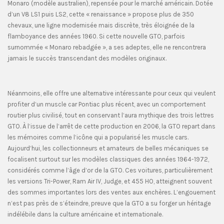
Monaro (modèle australien), repensée pour le marché américain. Dotée
d’un V8 LS1 puis LS2, cette « renaissance » propose plus de 350
chevaux, une ligne modernisée mais discrète, très éloignée de la
flamboyance des années 1960. Si cette nouvelle GTO, parfois
surnommée « Monaro rebadgée », a ses adeptes, elle ne rencontrera
jamais le succès transcendant des modèles originaux.
Néanmoins, elle offre une alternative intéressante pour ceux qui veulent
profiter d’un muscle car Pontiac plus récent, avec un comportement
routier plus civilisé, tout en conservant l’aura mythique des trois lettres
GTO. À l’issue de l’arrêt de cette production en 2006, la GTO repart dans
les mémoires comme l’icône qui a popularisé les muscle cars.
Aujourd’hui, les collectionneurs et amateurs de belles mécaniques se
focalisent surtout sur les modèles classiques des années 1964-1972,
considérés comme l’âge d’or de la GTO. Ces voitures, particulièrement
les versions Tri-Power, Ram Air IV, Judge, et 455 HO, atteignent souvent
des sommes importantes lors des ventes aux enchères. L’engouement
n’est pas près de s’éteindre, preuve que la GTO a su forger un héritage
indélébile dans la culture américaine et internationale.