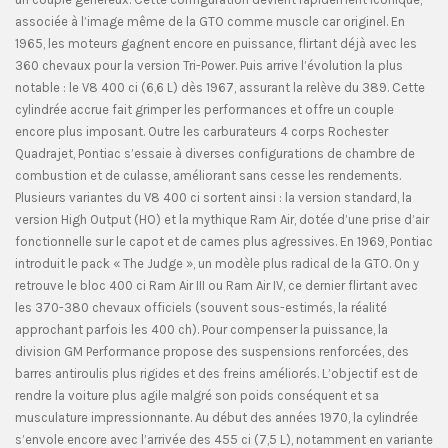
associée à l’image même de la GTO comme muscle car originel. En
1965, les moteurs gagnent encore en puissance, flirtant déjà avec les
360 chevaux pour la version Tri-Power. Puis arrive l’évolution la plus
notable : le V8 400 ci (6,6 L) dès 1967, assurant la relève du 389. Cette
cylindrée accrue fait grimper les performances et offre un couple
encore plus imposant. Outre les carburateurs 4 corps Rochester
Quadrajet, Pontiac s’essaie à diverses configurations de chambre de
combustion et de culasse, améliorant sans cesse les rendements.
Plusieurs variantes du V8 400 ci sortent ainsi : la version standard, la
version High Output (HO) et la mythique Ram Air, dotée d’une prise d’air
fonctionnelle sur le capot et de cames plus agressives. En 1969, Pontiac
introduit le pack « The Judge », un modèle plus radical de la GTO. On y
retrouve le bloc 400 ci Ram Air III ou Ram Air IV, ce dernier flirtant avec
les 370-380 chevaux officiels (souvent sous-estimés, la réalité
approchant parfois les 400 ch). Pour compenser la puissance, la
division GM Performance propose des suspensions renforcées, des
barres antiroulis plus rigides et des freins améliorés. L’objectif est de
rendre la voiture plus agile malgré son poids conséquent et sa
musculature impressionnante. Au début des années 1970, la cylindrée
s’envole encore avec l’arrivée des 455 ci (7,5 L), notamment en variante