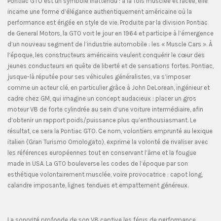
Pontiac GTO est un symbole inattendu : à la fois musclée et racée, elle
incarne une forme d’élégance authentiquement américaine où la
performance est érigée en style de vie. Produite par la division Pontiac
de General Motors, la GTO voit le jour en 1964 et participe à l’émergence
d’un nouveau segment de l’industrie automobile : les « Muscle Cars ». À
l’époque, les constructeurs américains veulent conquérir le cœur des
jeunes conducteurs en quête de liberté et de sensations fortes. Pontiac,
jusque-là réputée pour ses véhicules généralistes, va s’imposer
comme un acteur clé, en particulier grâce à John DeLorean, ingénieur et
cadre chez GM, qui imagine un concept audacieux : placer un gros
moteur V8 de forte cylindrée au sein d’une voiture intermédiaire, afin
d’obtenir un rapport poids/puissance plus qu’enthousiasmant. Le
résultat, ce sera la Pontiac GTO. Ce nom, volontiers emprunté au lexique
italien (Gran Turismo Omologato), exprime la volonté de rivaliser avec
les références européennes tout en conservant l’âme et la fougue
made in USA. La GTO bouleverse les codes de l’époque par son
esthétique volontairement musclée, voire provocatrice : capot long,
calandre imposante, lignes tendues et empattement généreux.
La sonorité profonde de son V8 captive les férus de performance,