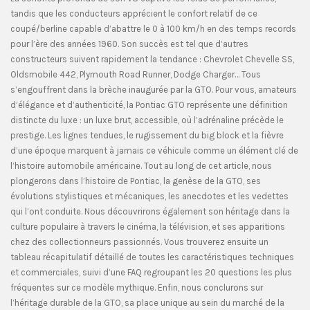
tandis que les conducteurs apprécient le confort relatif de ce
coupé/berline capable d’abattre le 0 à 100 km/h en des temps records
pour l’ère des années 1960. Son succès est tel que d’autres
constructeurs suivent rapidement la tendance : Chevrolet Chevelle SS,
Oldsmobile 442, Plymouth Road Runner, Dodge Charger… Tous
s’engouffrent dans la brèche inaugurée par la GTO. Pour vous, amateurs
d’élégance et d’authenticité, la Pontiac GTO représente une définition
distincte du luxe : un luxe brut, accessible, où l’adrénaline précède le
prestige. Les lignes tendues, le rugissement du big block et la fièvre
d’une époque marquent à jamais ce véhicule comme un élément clé de
l’histoire automobile américaine. Tout au long de cet article, nous
plongerons dans l’histoire de Pontiac, la genèse de la GTO, ses
évolutions stylistiques et mécaniques, les anecdotes et les vedettes
qui l’ont conduite. Nous découvrirons également son héritage dans la
culture populaire à travers le cinéma, la télévision, et ses apparitions
chez des collectionneurs passionnés. Vous trouverez ensuite un
tableau récapitulatif détaillé de toutes les caractéristiques techniques
et commerciales, suivi d’une FAQ regroupant les 20 questions les plus
fréquentes sur ce modèle mythique. Enfin, nous conclurons sur
l’héritage durable de la GTO, sa place unique au sein du marché de la