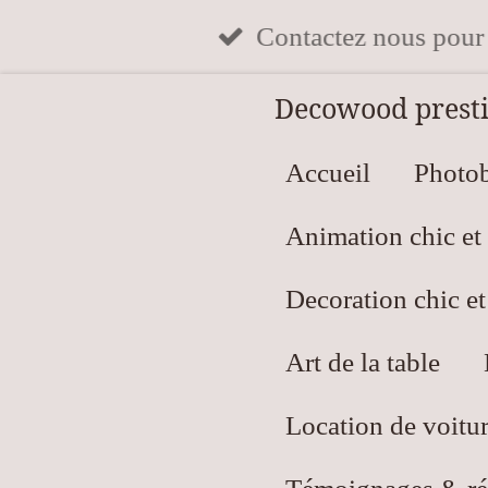
Passer
Contactez nous pour v
au
Decowood prestig
contenu
principal
Accueil
Photob
Animation chic et 
Decoration chic e
Art de la table
Location de voitur