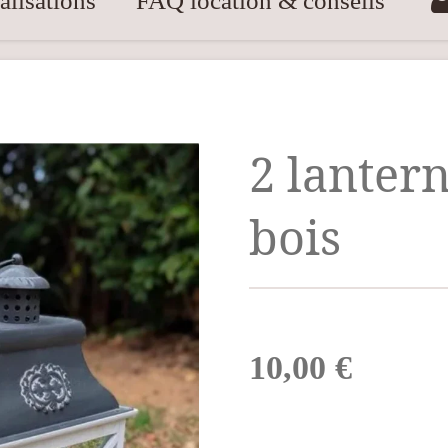
lisations
FAQ location & conseils
2 lanter
bois
10,00 €