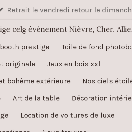
Retrait le vendredi retour le dimanch
e celg événement Nièvre, Cher, Allie
booth prestige
Toile de fond photob
t originale
Jeux en bois xxl
 et bohème extérieure
Nos ciels étoil
e
Art de la table
Décoration intéri
age
Location de voitures de luxe