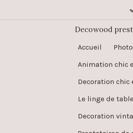
Passer
au
Decowood prestig
contenu
principal
Accueil
Photo
Animation chic e
Decoration chic
Le linge de tabl
Decoration vint