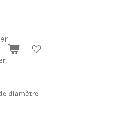
er
er
 de diamètre