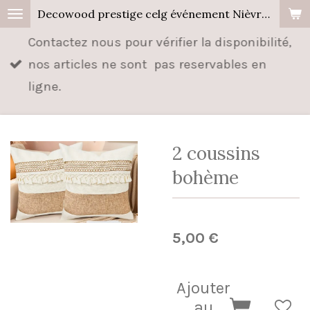
Decowood prestige celg événement Nièvre, Cher, Allier.
Passer
au
Contactez nous pour vérifier la disponibilité,
contenu
nos articles ne sont pas reservables en
principal
ligne.
2 coussins
bohème
5,00 €
Ajouter
au