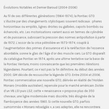
Évolutions Notables et Dernier Baroud (2004-2006)
Au fil de ses différentes générations (1964-1974), la Pontiac GTO
s’illustre par des changements stylistiques souvent radicaux : phares
horizontaux ou empilés, lignes droites ou galbées, capots bombés ou
échancrés, etc. Les motorisations varient aussi en termes de cylindrée
et de puissance, subissant la pression des normes antipollution à partir
de 1972. L’essor de la crise pétrolière en 1973-1974, couplé à
l’augmentation des primes d’assurance et à la raréfaction de l’essence
abordable, sonne le glas de l’âge d’or des muscle cars. La GTO disparaît
du catalogue Pontiac en 1974, après une ultime tentative sur la base de
la Pontiac Ventura, moins convaincante que les premières itérations
légendaires. Pourtant, ce n’est pas la fin définitive. Au début des années
2000, GM décide de ressusciter la légende GTO. Entre 2004 et 2006,
Pontiac commercialise une nouvelle GTO, dérivée en réalité de l’Holden
Monaro (modèle australien), repensée pour le marché américain. Dotée
d’un V8 LS1 puis LS2, cette « renaissance » propose plus de 350
chevaux, une ligne modernisée mais discrète, très éloignée de la
flamboyance des années 1960. Si cette nouvelle GTO, parfois
surnommée « Monaro rebadgée », a ses adeptes, elle ne rencontrera