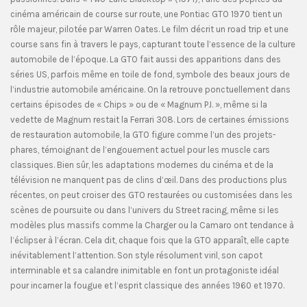
cinéma américain de course sur route, une Pontiac GTO 1970 tient un
rôle majeur, pilotée par Warren Oates. Le film décrit un road trip et une
course sans fin à travers le pays, capturant toute l’essence de la culture
automobile de l’époque. La GTO fait aussi des apparitions dans des
séries US, parfois même en toile de fond, symbole des beaux jours de
l’industrie automobile américaine. On la retrouve ponctuellement dans
certains épisodes de « Chips » ou de « Magnum P.I. », même si la
vedette de Magnum restait la Ferrari 308. Lors de certaines émissions
de restauration automobile, la GTO figure comme l’un des projets-
phares, témoignant de l’engouement actuel pour les muscle cars
classiques. Bien sûr, les adaptations modernes du cinéma et de la
télévision ne manquent pas de clins d’œil. Dans des productions plus
récentes, on peut croiser des GTO restaurées ou customisées dans les
scènes de poursuite ou dans l’univers du Street racing, même si les
modèles plus massifs comme la Charger ou la Camaro ont tendance à
l’éclipser à l’écran. Cela dit, chaque fois que la GTO apparaît, elle capte
inévitablement l’attention. Son style résolument viril, son capot
interminable et sa calandre inimitable en font un protagoniste idéal
pour incarner la fougue et l’esprit classique des années 1960 et 1970.