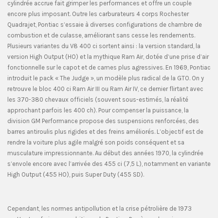
cylindrée accrue fait grimper les performances et offre un couple
encore plus imposant. Outre les carburateurs 4 corps Rochester
Quadrajet, Pontiac s’essaie à diverses configurations de chambre de
combustion et de culasse, améliorant sans cesse les rendements.
Plusieurs variantes du V8 400 ci sortent ainsi : la version standard, la
version High Output (HO) et la mythique Ram Air, dotée d’une prise d’air
fonctionnelle sur le capot et de cames plus agressives. En 1969, Pontiac
introduit le pack « The Judge », un modèle plus radical de la GTO. On y
retrouve le bloc 400 ci Ram Air III ou Ram Air IV, ce dernier flirtant avec
les 370-380 chevaux officiels (souvent sous-estimés, la réalité
approchant parfois les 400 ch). Pour compenser la puissance, la
division GM Performance propose des suspensions renforcées, des
barres antiroulis plus rigides et des freins améliorés. L’objectif est de
rendre la voiture plus agile malgré son poids conséquent et sa
musculature impressionnante. Au début des années 1970, la cylindrée
s’envole encore avec l’arrivée des 455 ci (7,5 L), notamment en variante
High Output (455 HO), puis Super Duty (455 SD).
Cependant, les normes antipollution et la crise pétrolière de 1973