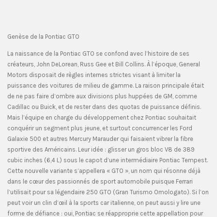
Genèse de la Pontiac GTO
La naissance de la Pontiac GTO se confond avec l’histoire de ses
créateurs, John DeLorean, Russ Gee et Bill Collins. À l’époque, General
Motors disposait de règles internes strictes visant à limiter la
puissance des voitures de milieu de gamme. La raison principale était
de ne pas faire d’ombre aux divisions plus huppées de GM, comme
Cadillac ou Buick, et de rester dans des quotas de puissance définis.
Mais l’équipe en charge du développement chez Pontiac souhaitait
conquérir un segment plus jeune, et surtout concurrencer les Ford
Galaxie 500 et autres Mercury Marauder qui faisaient vibrer la fibre
sportive des Américains. Leur idée : glisser un gros bloc V8 de 389
cubic inches (6,4 L) sous le capot d’une intermédiaire Pontiac Tempest.
Cette nouvelle variante s’appellera « GTO », un nom qui résonne déjà
dans le cœur des passionnés de sport automobile puisque Ferrari
l’utilisait pour sa légendaire 250 GTO (Gran Turismo Omologato). Si l’on
peut voir un clin d’œil à la sports car italienne, on peut aussi y lire une
forme de défiance : oui, Pontiac se réapproprie cette appellation pour