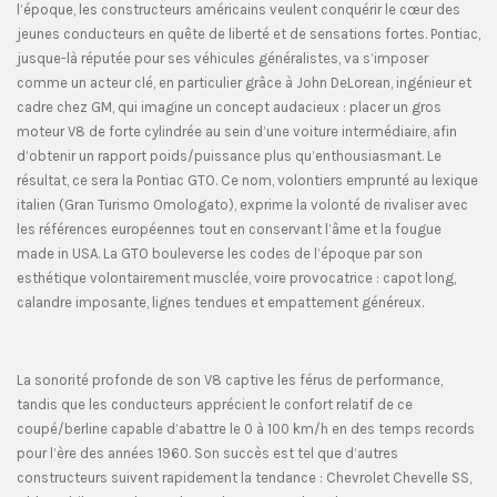
l’époque, les constructeurs américains veulent conquérir le cœur des
jeunes conducteurs en quête de liberté et de sensations fortes. Pontiac,
jusque-là réputée pour ses véhicules généralistes, va s’imposer
comme un acteur clé, en particulier grâce à John DeLorean, ingénieur et
cadre chez GM, qui imagine un concept audacieux : placer un gros
moteur V8 de forte cylindrée au sein d’une voiture intermédiaire, afin
d’obtenir un rapport poids/puissance plus qu’enthousiasmant. Le
résultat, ce sera la Pontiac GTO. Ce nom, volontiers emprunté au lexique
italien (Gran Turismo Omologato), exprime la volonté de rivaliser avec
les références européennes tout en conservant l’âme et la fougue
made in USA. La GTO bouleverse les codes de l’époque par son
esthétique volontairement musclée, voire provocatrice : capot long,
calandre imposante, lignes tendues et empattement généreux.
La sonorité profonde de son V8 captive les férus de performance,
tandis que les conducteurs apprécient le confort relatif de ce
coupé/berline capable d’abattre le 0 à 100 km/h en des temps records
pour l’ère des années 1960. Son succès est tel que d’autres
constructeurs suivent rapidement la tendance : Chevrolet Chevelle SS,