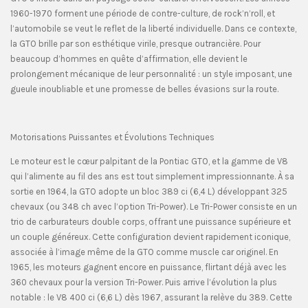
1960-1970 forment une période de contre-culture, de rock’n’roll, et
l’automobile se veut le reflet de la liberté individuelle. Dans ce contexte,
la GTO brille par son esthétique virile, presque outrancière. Pour
beaucoup d’hommes en quête d’affirmation, elle devient le
prolongement mécanique de leur personnalité : un style imposant, une
gueule inoubliable et une promesse de belles évasions sur la route.
Motorisations Puissantes et Évolutions Techniques
Le moteur est le cœur palpitant de la Pontiac GTO, et la gamme de V8
qui l’alimente au fil des ans est tout simplement impressionnante. À sa
sortie en 1964, la GTO adopte un bloc 389 ci (6,4 L) développant 325
chevaux (ou 348 ch avec l’option Tri-Power). Le Tri-Power consiste en un
trio de carburateurs double corps, offrant une puissance supérieure et
un couple généreux. Cette configuration devient rapidement iconique,
associée à l’image même de la GTO comme muscle car originel. En
1965, les moteurs gagnent encore en puissance, flirtant déjà avec les
360 chevaux pour la version Tri-Power. Puis arrive l’évolution la plus
notable : le V8 400 ci (6,6 L) dès 1967, assurant la relève du 389. Cette