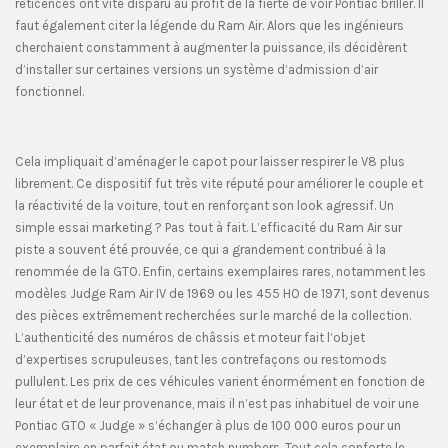
réticences ont vite disparu au profit de la fierté de voir Pontiac briller. Il
faut également citer la légende du Ram Air. Alors que les ingénieurs
cherchaient constamment à augmenter la puissance, ils décidèrent
d’installer sur certaines versions un système d’admission d’air
fonctionnel.
Cela impliquait d’aménager le capot pour laisser respirer le V8 plus
librement. Ce dispositif fut très vite réputé pour améliorer le couple et
la réactivité de la voiture, tout en renforçant son look agressif. Un
simple essai marketing ? Pas tout à fait. L’efficacité du Ram Air sur
piste a souvent été prouvée, ce qui a grandement contribué à la
renommée de la GTO. Enfin, certains exemplaires rares, notamment les
modèles Judge Ram Air IV de 1969 ou les 455 HO de 1971, sont devenus
des pièces extrêmement recherchées sur le marché de la collection.
L’authenticité des numéros de châssis et moteur fait l’objet
d’expertises scrupuleuses, tant les contrefaçons ou restomods
pullulent. Les prix de ces véhicules varient énormément en fonction de
leur état et de leur provenance, mais il n’est pas inhabituel de voir une
Pontiac GTO « Judge » s’échanger à plus de 100 000 euros pour un
exemplaire en parfait état ou match numbers. Tout cela conforte le