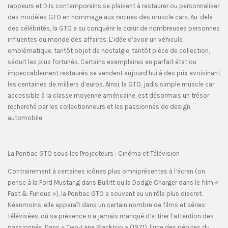
rappeurs et DJs contemporains se plaisent à restaurer ou personnaliser
des modèles GTO en hommage aux racines des muscle cars. Au-delà
des célébrités, la GTO a su conquérir le cœur de nombreuses personnes
influentes du monde des affaires. L’idée d’avoir un véhicule
emblématique, tantôt objet de nostalgie, tantôt pièce de collection,
séduit les plus fortunés. Certains exemplaires en parfait état ou
impeccablement restaurés se vendent aujourd’hui à des prix avoisinant
les centaines de milliers d’euros. Ainsi, la GTO, jadis simple muscle car
accessible à la classe moyenne américaine, est désormais un trésor
recherché par les collectionneurs et les passionnés de design
automobile.
La Pontiac GTO sous les Projecteurs : Cinéma et Télévision
Contrairement à certaines icônes plus omniprésentes à l’écran (on
pense à la Ford Mustang dans Bullitt ou la Dodge Charger dans le film «
Fast & Furious »), la Pontiac GTO a souvent eu un rôle plus discret.
Néanmoins, elle apparaît dans un certain nombre de films et séries
télévisées, où sa présence n’a jamais manqué d’attirer l’attention des
passionnés. Dans « Two-Lane Blacktop » (1971), l’une des pépites du