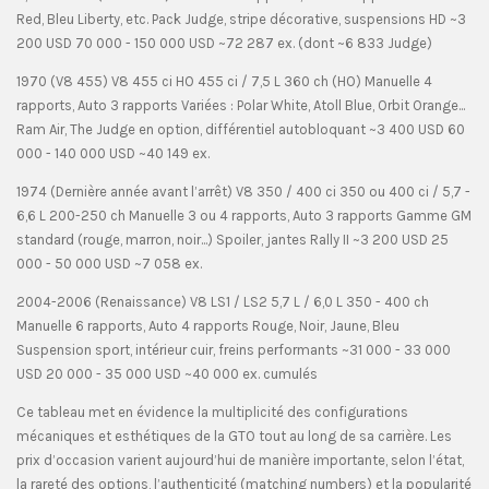
Red, Bleu Liberty, etc. Pack Judge, stripe décorative, suspensions HD ~3
200 USD 70 000 - 150 000 USD ~72 287 ex. (dont ~6 833 Judge)
1970 (V8 455) V8 455 ci HO 455 ci / 7,5 L 360 ch (HO) Manuelle 4
rapports, Auto 3 rapports Variées : Polar White, Atoll Blue, Orbit Orange...
Ram Air, The Judge en option, différentiel autobloquant ~3 400 USD 60
000 - 140 000 USD ~40 149 ex.
1974 (Dernière année avant l’arrêt) V8 350 / 400 ci 350 ou 400 ci / 5,7 -
6,6 L 200-250 ch Manuelle 3 ou 4 rapports, Auto 3 rapports Gamme GM
standard (rouge, marron, noir...) Spoiler, jantes Rally II ~3 200 USD 25
000 - 50 000 USD ~7 058 ex.
2004-2006 (Renaissance) V8 LS1 / LS2 5,7 L / 6,0 L 350 - 400 ch
Manuelle 6 rapports, Auto 4 rapports Rouge, Noir, Jaune, Bleu
Suspension sport, intérieur cuir, freins performants ~31 000 - 33 000
USD 20 000 - 35 000 USD ~40 000 ex. cumulés
Ce tableau met en évidence la multiplicité des configurations
mécaniques et esthétiques de la GTO tout au long de sa carrière. Les
prix d’occasion varient aujourd’hui de manière importante, selon l’état,
la rareté des options, l’authenticité (matching numbers) et la popularité