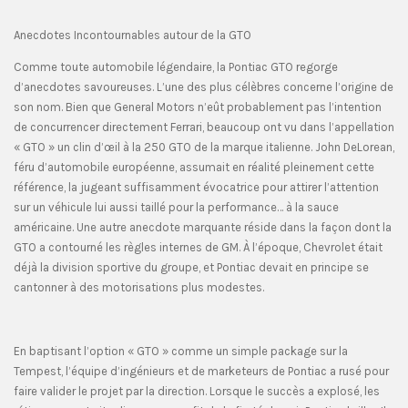
Anecdotes Incontournables autour de la GTO
Comme toute automobile légendaire, la Pontiac GTO regorge
d’anecdotes savoureuses. L’une des plus célèbres concerne l’origine de
son nom. Bien que General Motors n’eût probablement pas l’intention
de concurrencer directement Ferrari, beaucoup ont vu dans l’appellation
« GTO » un clin d’œil à la 250 GTO de la marque italienne. John DeLorean,
féru d’automobile européenne, assumait en réalité pleinement cette
référence, la jugeant suffisamment évocatrice pour attirer l’attention
sur un véhicule lui aussi taillé pour la performance… à la sauce
américaine. Une autre anecdote marquante réside dans la façon dont la
GTO a contourné les règles internes de GM. À l’époque, Chevrolet était
déjà la division sportive du groupe, et Pontiac devait en principe se
cantonner à des motorisations plus modestes.
En baptisant l’option « GTO » comme un simple package sur la
Tempest, l’équipe d’ingénieurs et de marketeurs de Pontiac a rusé pour
faire valider le projet par la direction. Lorsque le succès a explosé, les