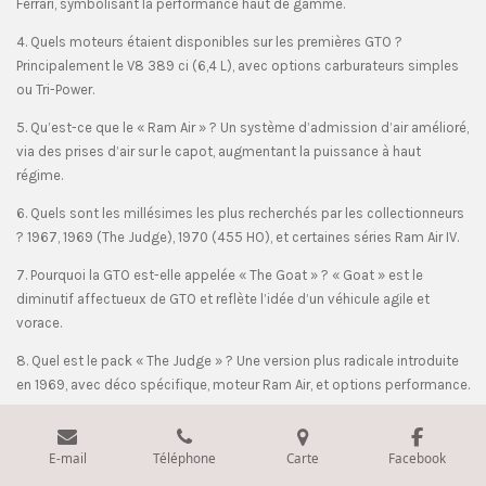
Ferrari, symbolisant la performance haut de gamme.
4. Quels moteurs étaient disponibles sur les premières GTO ?
Principalement le V8 389 ci (6,4 L), avec options carburateurs simples
ou Tri-Power.
5. Qu’est-ce que le « Ram Air » ? Un système d’admission d’air amélioré,
via des prises d’air sur le capot, augmentant la puissance à haut
régime.
6. Quels sont les millésimes les plus recherchés par les collectionneurs
? 1967, 1969 (The Judge), 1970 (455 HO), et certaines séries Ram Air IV.
7. Pourquoi la GTO est-elle appelée « The Goat » ? « Goat » est le
diminutif affectueux de GTO et reflète l’idée d’un véhicule agile et
vorace.
8. Quel est le pack « The Judge » ? Une version plus radicale introduite
en 1969, avec déco spécifique, moteur Ram Air, et options performance.
9. Combien coûte une GTO aujourd’hui ? Entre 30 000 et plus de 150
000 USD pour les versions rares, selon l’état et le millésime.
E-mail
Téléphone
Carte
Facebook
10. Quelles transmissions étaient disponibles ? Manuelle 3 ou 4