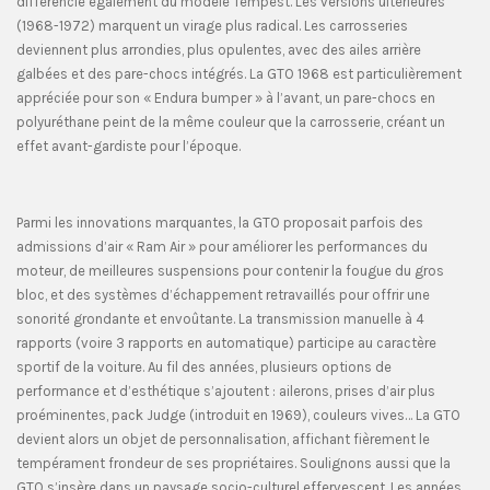
différencie également du modèle Tempest. Les versions ultérieures
(1968-1972) marquent un virage plus radical. Les carrosseries
deviennent plus arrondies, plus opulentes, avec des ailes arrière
galbées et des pare-chocs intégrés. La GTO 1968 est particulièrement
appréciée pour son « Endura bumper » à l’avant, un pare-chocs en
polyuréthane peint de la même couleur que la carrosserie, créant un
effet avant-gardiste pour l’époque.
Parmi les innovations marquantes, la GTO proposait parfois des
admissions d’air « Ram Air » pour améliorer les performances du
moteur, de meilleures suspensions pour contenir la fougue du gros
bloc, et des systèmes d’échappement retravaillés pour offrir une
sonorité grondante et envoûtante. La transmission manuelle à 4
rapports (voire 3 rapports en automatique) participe au caractère
sportif de la voiture. Au fil des années, plusieurs options de
performance et d’esthétique s’ajoutent : ailerons, prises d’air plus
proéminentes, pack Judge (introduit en 1969), couleurs vives… La GTO
devient alors un objet de personnalisation, affichant fièrement le
tempérament frondeur de ses propriétaires. Soulignons aussi que la
GTO s’insère dans un paysage socio-culturel effervescent. Les années