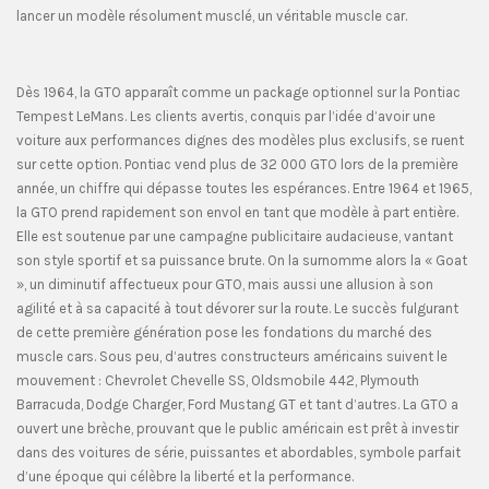
lancer un modèle résolument musclé, un véritable muscle car.
Dès 1964, la GTO apparaît comme un package optionnel sur la Pontiac
Tempest LeMans. Les clients avertis, conquis par l’idée d’avoir une
voiture aux performances dignes des modèles plus exclusifs, se ruent
sur cette option. Pontiac vend plus de 32 000 GTO lors de la première
année, un chiffre qui dépasse toutes les espérances. Entre 1964 et 1965,
la GTO prend rapidement son envol en tant que modèle à part entière.
Elle est soutenue par une campagne publicitaire audacieuse, vantant
son style sportif et sa puissance brute. On la surnomme alors la « Goat
», un diminutif affectueux pour GTO, mais aussi une allusion à son
agilité et à sa capacité à tout dévorer sur la route. Le succès fulgurant
de cette première génération pose les fondations du marché des
muscle cars. Sous peu, d’autres constructeurs américains suivent le
mouvement : Chevrolet Chevelle SS, Oldsmobile 442, Plymouth
Barracuda, Dodge Charger, Ford Mustang GT et tant d’autres. La GTO a
ouvert une brèche, prouvant que le public américain est prêt à investir
dans des voitures de série, puissantes et abordables, symbole parfait
d’une époque qui célèbre la liberté et la performance.