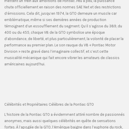
mettent un frein aux ambitions de Pontiac. Peu à peu, la puissance
chute officiellement en raison des normes SAE Net et des restrictions
d’émissions. Cela dit, jusqu’en 1974, la GTO demeure un muscle car
emblématique, même si ses dernières années de production
témoignent d’un essoufflement du segment. Qu’il s’agisse du 389, du
400 ou du 455, chaque V8 de la GTO symbolise une époque
d’abondance, de liberté, et plus particulièrement, la volonté de placer la
performance au premier plan. Le son rauque du V8 « Pontiac Motor
Division » reste gravé dans l’imaginaire collectif, et c’est cette
musicalité mécanique qui fait encore vibrer les amateurs de classics
américaines aujourd’hui.
Célébrités et Propriétaires Célèbres de la Pontiac GTO
L’histoire de la Pontiac GTO a évidemment attiré nombre de passionnés
anonymes, mais aussi quelques célébrités en quête de sensations
fortes. À l’apogée de la GTO, l’Amérique baigne dans l’euphorie du rock,