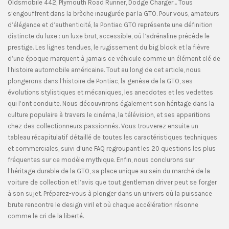
Oldsmobile 442, Plymouth Road Runner, Dodge Charger… Tous
s’engouffrent dans la brèche inaugurée par la GTO. Pour vous, amateurs
d’élégance et d’authenticité, la Pontiac GTO représente une définition
distincte du luxe : un luxe brut, accessible, où l’adrénaline précède le
prestige. Les lignes tendues, le rugissement du big block et la fièvre
d’une époque marquent à jamais ce véhicule comme un élément clé de
l’histoire automobile américaine. Tout au long de cet article, nous
plongerons dans l’histoire de Pontiac, la genèse de la GTO, ses
évolutions stylistiques et mécaniques, les anecdotes et les vedettes
qui l’ont conduite. Nous découvrirons également son héritage dans la
culture populaire à travers le cinéma, la télévision, et ses apparitions
chez des collectionneurs passionnés. Vous trouverez ensuite un
tableau récapitulatif détaillé de toutes les caractéristiques techniques
et commerciales, suivi d’une FAQ regroupant les 20 questions les plus
fréquentes sur ce modèle mythique. Enfin, nous conclurons sur
l’héritage durable de la GTO, sa place unique au sein du marché de la
voiture de collection et l’avis que tout gentleman driver peut se forger
à son sujet. Préparez-vous à plonger dans un univers où la puissance
brute rencontre le design viril et où chaque accélération résonne
comme le cri de la liberté.