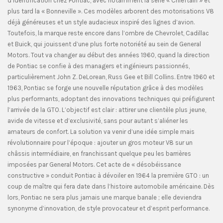
d’identification chez Pontiac, avec notamment la série « Chieftain » et
plus tard la « Bonneville ». Ces modèles arborent des motorisations V8
déjà généreuses et un style audacieux inspiré des lignes d’avion.
Toutefois, la marque reste encore dans l’ombre de Chevrolet, Cadillac
et Buick, qui jouissent d’une plus forte notoriété au sein de General
Motors. Tout va changer au début des années 1960, quand la direction
de Pontiac se confie à des managers et ingénieurs passionnés,
particulièrement John Z. DeLorean, Russ Gee et Bill Collins. Entre 1960 et
1963, Pontiac se forge une nouvelle réputation grâce à des modèles
plus performants, adoptant des innovations techniques qui préfigurent
l’arrivée de la GTO. L’objectif est clair : attirer une clientèle plus jeune,
avide de vitesse et d’exclusivité, sans pour autant s’aliéner les
amateurs de confort. La solution va venir d’une idée simple mais
révolutionnaire pour l’époque : ajouter un gros moteur V8 sur un
châssis intermédiaire, en franchissant quelque peu les barrières
imposées par General Motors. Cet acte de « désobéissance
constructive » conduit Pontiac à dévoiler en 1964 la première GTO : un
coup de maître qui fera date dans l’histoire automobile américaine. Dès
lors, Pontiac ne sera plus jamais une marque banale ; elle deviendra
synonyme d’innovation, de style provocateur et d’esprit performance.