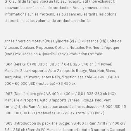
GTO au fil du temps, voici un tableau récapitulatif (non exhaustif)
couvrant les années clés de production. Vous y trouverez des
informations sur les moteurs, les puissances, les tarifs, les coloris
disponibles et les volumes de production estimés.
Année / Version Moteur (V8) Cylindrée (ci / L) Puissance (ch) Boîte de
Vitesses Couleurs Proposées Options Notables Prix Neuf à l'époque
(env.) Prix Occasion Aujourd'hui (env.) Production Estimée
1964 (1ère GTO) V8 389 ci 389 ci / 6,4 L 325-348 ch (Tri-Power)
Manuelle 3 ou 4 rapports, Auto 2 rapports Rouge, Bleu, Noir, Blanc,
Turquoise... Tri-Power, jantes Rally, direction assistée ~2 800 USD 40
000 - 80 000 USD (restaurée) ~32 450 ex.
1967 (Dernière 1ère gén.) V8 400 ci 400 ci / 6,6 L 335-360 ch (HO)
Manuelle 4 rapports, Auto 3 rapports Variées : Rouge Tyrol, Vert
Limelight, etc. Ram Air, direction assistée, freins disques ~3 000 USD 45
000 - 90 000 USD (restaurée) ~81 722 ex. (total GTO 1967)
1969 (Introduction du pack The Judge) V8 400 ci Ram Air III / IV 400 ci /
6,6 L 366 ch (Ram Air IV) Manuelle 4 rapports, Auto 3 rapports Carousel