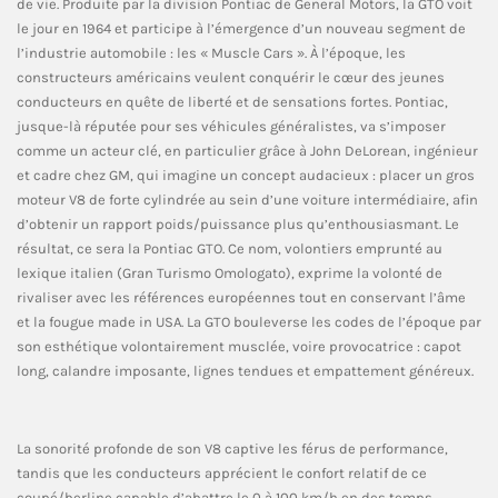
de vie. Produite par la division Pontiac de General Motors, la GTO voit
le jour en 1964 et participe à l’émergence d’un nouveau segment de
l’industrie automobile : les « Muscle Cars ». À l’époque, les
constructeurs américains veulent conquérir le cœur des jeunes
conducteurs en quête de liberté et de sensations fortes. Pontiac,
jusque-là réputée pour ses véhicules généralistes, va s’imposer
comme un acteur clé, en particulier grâce à John DeLorean, ingénieur
et cadre chez GM, qui imagine un concept audacieux : placer un gros
moteur V8 de forte cylindrée au sein d’une voiture intermédiaire, afin
d’obtenir un rapport poids/puissance plus qu’enthousiasmant. Le
résultat, ce sera la Pontiac GTO. Ce nom, volontiers emprunté au
lexique italien (Gran Turismo Omologato), exprime la volonté de
rivaliser avec les références européennes tout en conservant l’âme
et la fougue made in USA. La GTO bouleverse les codes de l’époque par
son esthétique volontairement musclée, voire provocatrice : capot
long, calandre imposante, lignes tendues et empattement généreux.
La sonorité profonde de son V8 captive les férus de performance,
tandis que les conducteurs apprécient le confort relatif de ce
coupé/berline capable d’abattre le 0 à 100 km/h en des temps