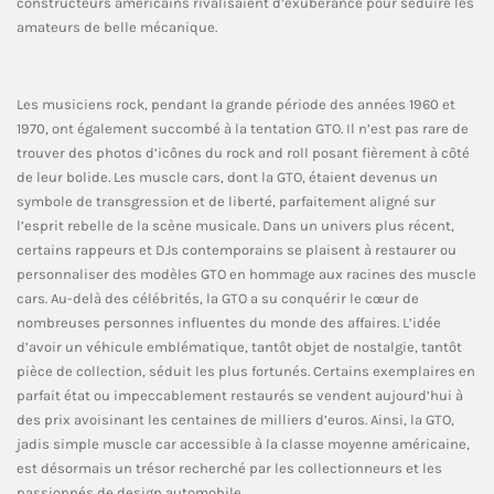
constructeurs américains rivalisaient d’exubérance pour séduire les
amateurs de belle mécanique.
Les musiciens rock, pendant la grande période des années 1960 et
1970, ont également succombé à la tentation GTO. Il n’est pas rare de
trouver des photos d’icônes du rock and roll posant fièrement à côté
de leur bolide. Les muscle cars, dont la GTO, étaient devenus un
symbole de transgression et de liberté, parfaitement aligné sur
l’esprit rebelle de la scène musicale. Dans un univers plus récent,
certains rappeurs et DJs contemporains se plaisent à restaurer ou
personnaliser des modèles GTO en hommage aux racines des muscle
cars. Au-delà des célébrités, la GTO a su conquérir le cœur de
nombreuses personnes influentes du monde des affaires. L’idée
d’avoir un véhicule emblématique, tantôt objet de nostalgie, tantôt
pièce de collection, séduit les plus fortunés. Certains exemplaires en
parfait état ou impeccablement restaurés se vendent aujourd’hui à
des prix avoisinant les centaines de milliers d’euros. Ainsi, la GTO,
jadis simple muscle car accessible à la classe moyenne américaine,
est désormais un trésor recherché par les collectionneurs et les
passionnés de design automobile.