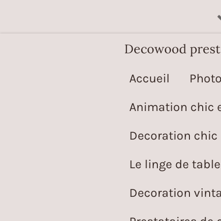
Passer
au
Decowood prestig
contenu
principal
Accueil
Photo
Animation chic e
Decoration chic
Le linge de table
Decoration vint