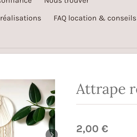
confiance
Nous trouver
éalisations
FAQ location & conseils
Attrape 
2,00 €