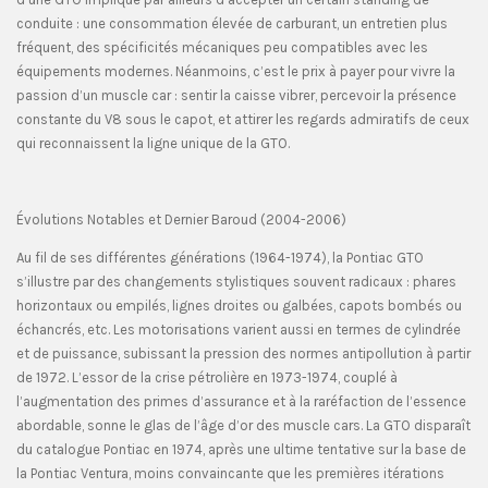
conduite : une consommation élevée de carburant, un entretien plus
fréquent, des spécificités mécaniques peu compatibles avec les
équipements modernes. Néanmoins, c’est le prix à payer pour vivre la
passion d’un muscle car : sentir la caisse vibrer, percevoir la présence
constante du V8 sous le capot, et attirer les regards admiratifs de ceux
qui reconnaissent la ligne unique de la GTO.
Évolutions Notables et Dernier Baroud (2004-2006)
Au fil de ses différentes générations (1964-1974), la Pontiac GTO
s’illustre par des changements stylistiques souvent radicaux : phares
horizontaux ou empilés, lignes droites ou galbées, capots bombés ou
échancrés, etc. Les motorisations varient aussi en termes de cylindrée
et de puissance, subissant la pression des normes antipollution à partir
de 1972. L’essor de la crise pétrolière en 1973-1974, couplé à
l’augmentation des primes d’assurance et à la raréfaction de l’essence
abordable, sonne le glas de l’âge d’or des muscle cars. La GTO disparaît
du catalogue Pontiac en 1974, après une ultime tentative sur la base de
la Pontiac Ventura, moins convaincante que les premières itérations