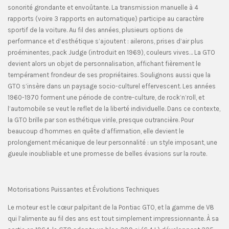
sonorité grondante et envoûtante. La transmission manuelle à 4
rapports (voire 3 rapports en automatique) participe au caractère
sportif de la voiture. Au fil des années, plusieurs options de
performance et d’esthétique s’ajoutent : ailerons, prises d’air plus
proéminentes, pack Judge (introduit en 1969), couleurs vives… La GTO
devient alors un objet de personnalisation, affichant fièrement le
tempérament frondeur de ses propriétaires. Soulignons aussi que la
GTO s’insère dans un paysage socio-culturel effervescent. Les années
1960-1970 forment une période de contre-culture, de rock’n’roll, et
l’automobile se veut le reflet de la liberté individuelle. Dans ce contexte,
la GTO brille par son esthétique virile, presque outrancière. Pour
beaucoup d’hommes en quête d’affirmation, elle devient le
prolongement mécanique de leur personnalité : un style imposant, une
gueule inoubliable et une promesse de belles évasions sur la route.
Motorisations Puissantes et Évolutions Techniques
Le moteur est le cœur palpitant de la Pontiac GTO, et la gamme de V8
qui l’alimente au fil des ans est tout simplement impressionnante. À sa