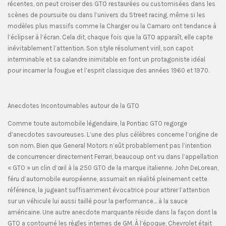
récentes, on peut croiser des GTO restaurées ou customisées dans les
scènes de poursuite ou dans l’univers du Street racing, même si les
modèles plus massifs comme la Charger ou la Camaro ont tendance à
l’éclipser à l’écran. Cela dit, chaque fois que la GTO apparaît, elle capte
inévitablement l’attention. Son style résolument viril, son capot
interminable et sa calandre inimitable en font un protagoniste idéal
pour incarner la fougue et l’esprit classique des années 1960 et 1970.
Anecdotes Incontournables autour de la GTO
Comme toute automobile légendaire, la Pontiac GTO regorge
d’anecdotes savoureuses. L’une des plus célèbres concerne l’origine de
son nom. Bien que General Motors n’eût probablement pas l’intention
de concurrencer directement Ferrari, beaucoup ont vu dans l’appellation
« GTO » un clin d’œil à la 250 GTO de la marque italienne. John DeLorean,
féru d’automobile européenne, assumait en réalité pleinement cette
référence, la jugeant suffisamment évocatrice pour attirer l’attention
sur un véhicule lui aussi taillé pour la performance… à la sauce
américaine. Une autre anecdote marquante réside dans la façon dont la
GTO a contourné les règles internes de GM. À l’époque, Chevrolet était