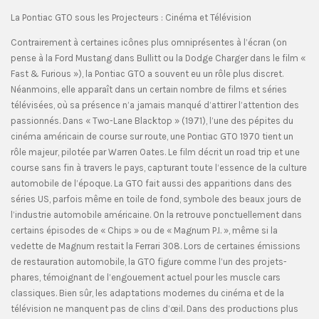
La Pontiac GTO sous les Projecteurs : Cinéma et Télévision
Contrairement à certaines icônes plus omniprésentes à l’écran (on
pense à la Ford Mustang dans Bullitt ou la Dodge Charger dans le film «
Fast & Furious »), la Pontiac GTO a souvent eu un rôle plus discret.
Néanmoins, elle apparaît dans un certain nombre de films et séries
télévisées, où sa présence n’a jamais manqué d’attirer l’attention des
passionnés. Dans « Two-Lane Blacktop » (1971), l’une des pépites du
cinéma américain de course sur route, une Pontiac GTO 1970 tient un
rôle majeur, pilotée par Warren Oates. Le film décrit un road trip et une
course sans fin à travers le pays, capturant toute l’essence de la culture
automobile de l’époque. La GTO fait aussi des apparitions dans des
séries US, parfois même en toile de fond, symbole des beaux jours de
l’industrie automobile américaine. On la retrouve ponctuellement dans
certains épisodes de « Chips » ou de « Magnum P.I. », même si la
vedette de Magnum restait la Ferrari 308. Lors de certaines émissions
de restauration automobile, la GTO figure comme l’un des projets-
phares, témoignant de l’engouement actuel pour les muscle cars
classiques. Bien sûr, les adaptations modernes du cinéma et de la
télévision ne manquent pas de clins d’œil. Dans des productions plus