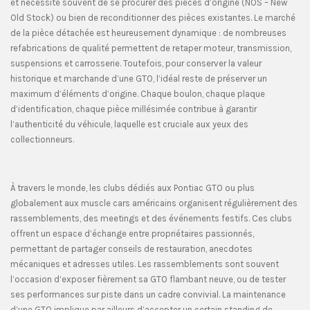
et nécessite souvent de se procurer des pièces d’origine (NOS – New
Old Stock) ou bien de reconditionner des pièces existantes. Le marché
de la pièce détachée est heureusement dynamique : de nombreuses
refabrications de qualité permettent de retaper moteur, transmission,
suspensions et carrosserie. Toutefois, pour conserver la valeur
historique et marchande d’une GTO, l’idéal reste de préserver un
maximum d’éléments d’origine. Chaque boulon, chaque plaque
d’identification, chaque pièce millésimée contribue à garantir
l’authenticité du véhicule, laquelle est cruciale aux yeux des
collectionneurs.
À travers le monde, les clubs dédiés aux Pontiac GTO ou plus
globalement aux muscle cars américains organisent régulièrement des
rassemblements, des meetings et des événements festifs. Ces clubs
offrent un espace d’échange entre propriétaires passionnés,
permettant de partager conseils de restauration, anecdotes
mécaniques et adresses utiles. Les rassemblements sont souvent
l’occasion d’exposer fièrement sa GTO flambant neuve, ou de tester
ses performances sur piste dans un cadre convivial. La maintenance
d’une GTO implique par ailleurs d’accepter un certain standing de