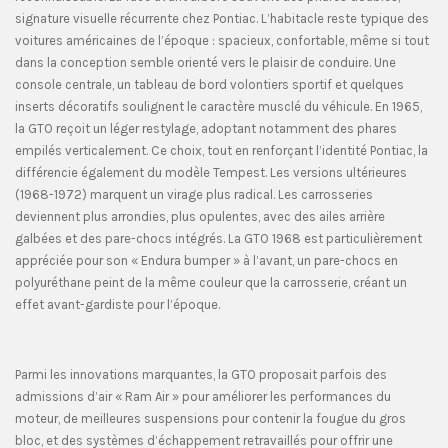
signature visuelle récurrente chez Pontiac. L’habitacle reste typique des
voitures américaines de l’époque : spacieux, confortable, même si tout
dans la conception semble orienté vers le plaisir de conduire. Une
console centrale, un tableau de bord volontiers sportif et quelques
inserts décoratifs soulignent le caractère musclé du véhicule. En 1965,
la GTO reçoit un léger restylage, adoptant notamment des phares
empilés verticalement. Ce choix, tout en renforçant l’identité Pontiac, la
différencie également du modèle Tempest. Les versions ultérieures
(1968-1972) marquent un virage plus radical. Les carrosseries
deviennent plus arrondies, plus opulentes, avec des ailes arrière
galbées et des pare-chocs intégrés. La GTO 1968 est particulièrement
appréciée pour son « Endura bumper » à l’avant, un pare-chocs en
polyuréthane peint de la même couleur que la carrosserie, créant un
effet avant-gardiste pour l’époque.
Parmi les innovations marquantes, la GTO proposait parfois des
admissions d’air « Ram Air » pour améliorer les performances du
moteur, de meilleures suspensions pour contenir la fougue du gros
bloc, et des systèmes d’échappement retravaillés pour offrir une