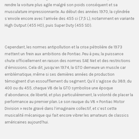
rendre la voiture plus agile malgré son poids conséquent et sa
musculature impressionnante. Au début des années 1970, la cylindrée
s’envole encore avec l’arrivée des 455 ci (7,5 L), notamment en variante
High Output (455 HO), puis Super Duty (455 SD).
Cependant, les normes antipollution et la crise pétrolière de 1973
mettent un frein aux ambitions de Pontiac. Peu à peu, la puissance
chute officiellement en raison des normes SAE Net et des restrictions
d’émissions. Cela dit, jusqu’en 1974, la GTO demeure un muscle car
emblématique, même si ses dernières années de production
témoignent d’un essoufflement du segment. Qu’il s’agisse du 389, du
400 ou du 455, chaque V8 de la GTO symbolise une époque
d’abondance, de liberté, et plus particulièrement, la volonté de placer la
performance au premier plan. Le son rauque du V8 « Pontiac Motor
Division » reste gravé dans l’imaginaire collectif, et c’est cette
musicalité mécanique qui fait encore vibrer les amateurs de classics
américaines aujourd’hui.