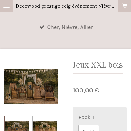
Decowood prestige celg événement Nièvre, Cher, Allier.
Passer
au
contenu
Cher, Nièvre, Allier
principal
Jeux XXL bois
100,00 €
Pack 1