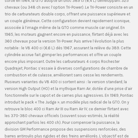
sortie en 1964, la GTO adopte un bloc 389 ci (6,4 L) développant 325
chevaux (ou 348 ch avec l’option Tri-Power). Le Tri-Power consiste en un
trio de carburateurs double corps, offrant une puissance supérieure et
un couple généreux. Cette configuration devient rapidement iconique,
associée à l’image même de la GTO comme muscle car originel. En
1965, les moteurs gagnent encore en puissance, flirtant déjà avec les
360 chevaux pour la version Tri-Power. Puis arrive l’évolution la plus
notable : le V8 400 ci (6,6 L) dès 1967, assurant la relève du 389. Cette
cylindrée accrue fait grimper les performances et offre un couple
encore plus imposant. Outre les carburateurs 4 corps Rochester
Quadrajet, Pontiac s’essaie à diverses configurations de chambre de
combustion et de culasse, améliorant sans cesse les rendements.
Plusieurs variantes du V8 400 ci sortent ainsi : la version standard, la
version High Output (HO) et la mythique Ram Air, dotée d’une prise d’air
fonctionnelle sur le capot et de cames plus agressives. En 1969, Pontiac
introduit le pack « The Judge », un modèle plus radical de la GTO. On y
retrouve le bloc 400 ci Ram Air III ou Ram Air IV, ce dernier flirtant avec
les 370-380 chevaux officiels (souvent sous-estimés, la réalité
approchant parfois les 400 ch). Pour compenser la puissance, la
division GM Performance propose des suspensions renforcées, des
barres antiroulis plus rigides et des freins améliorés. L’objectif est de