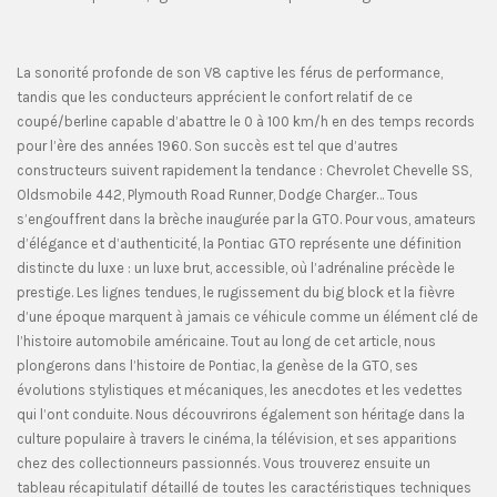
La sonorité profonde de son V8 captive les férus de performance,
tandis que les conducteurs apprécient le confort relatif de ce
coupé/berline capable d’abattre le 0 à 100 km/h en des temps records
pour l’ère des années 1960. Son succès est tel que d’autres
constructeurs suivent rapidement la tendance : Chevrolet Chevelle SS,
Oldsmobile 442, Plymouth Road Runner, Dodge Charger… Tous
s’engouffrent dans la brèche inaugurée par la GTO. Pour vous, amateurs
d’élégance et d’authenticité, la Pontiac GTO représente une définition
distincte du luxe : un luxe brut, accessible, où l’adrénaline précède le
prestige. Les lignes tendues, le rugissement du big block et la fièvre
d’une époque marquent à jamais ce véhicule comme un élément clé de
l’histoire automobile américaine. Tout au long de cet article, nous
plongerons dans l’histoire de Pontiac, la genèse de la GTO, ses
évolutions stylistiques et mécaniques, les anecdotes et les vedettes
qui l’ont conduite. Nous découvrirons également son héritage dans la
culture populaire à travers le cinéma, la télévision, et ses apparitions
chez des collectionneurs passionnés. Vous trouverez ensuite un
tableau récapitulatif détaillé de toutes les caractéristiques techniques