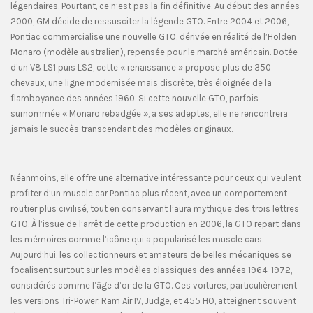
légendaires. Pourtant, ce n’est pas la fin définitive. Au début des années
2000, GM décide de ressusciter la légende GTO. Entre 2004 et 2006,
Pontiac commercialise une nouvelle GTO, dérivée en réalité de l’Holden
Monaro (modèle australien), repensée pour le marché américain. Dotée
d’un V8 LS1 puis LS2, cette « renaissance » propose plus de 350
chevaux, une ligne modernisée mais discrète, très éloignée de la
flamboyance des années 1960. Si cette nouvelle GTO, parfois
surnommée « Monaro rebadgée », a ses adeptes, elle ne rencontrera
jamais le succès transcendant des modèles originaux.
Néanmoins, elle offre une alternative intéressante pour ceux qui veulent
profiter d’un muscle car Pontiac plus récent, avec un comportement
routier plus civilisé, tout en conservant l’aura mythique des trois lettres
GTO. À l’issue de l’arrêt de cette production en 2006, la GTO repart dans
les mémoires comme l’icône qui a popularisé les muscle cars.
Aujourd’hui, les collectionneurs et amateurs de belles mécaniques se
focalisent surtout sur les modèles classiques des années 1964-1972,
considérés comme l’âge d’or de la GTO. Ces voitures, particulièrement
les versions Tri-Power, Ram Air IV, Judge, et 455 HO, atteignent souvent