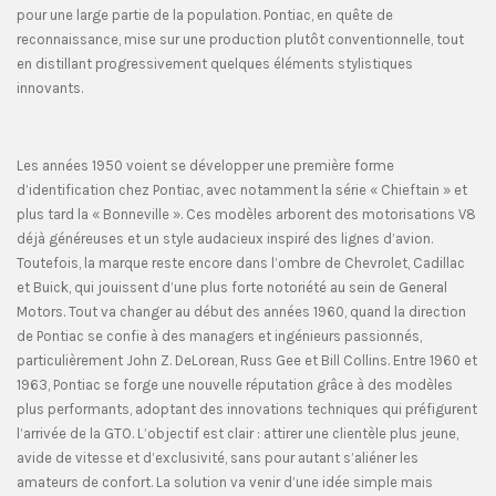
pour une large partie de la population. Pontiac, en quête de
reconnaissance, mise sur une production plutôt conventionnelle, tout
en distillant progressivement quelques éléments stylistiques
innovants.
Les années 1950 voient se développer une première forme
d’identification chez Pontiac, avec notamment la série « Chieftain » et
plus tard la « Bonneville ». Ces modèles arborent des motorisations V8
déjà généreuses et un style audacieux inspiré des lignes d’avion.
Toutefois, la marque reste encore dans l’ombre de Chevrolet, Cadillac
et Buick, qui jouissent d’une plus forte notoriété au sein de General
Motors. Tout va changer au début des années 1960, quand la direction
de Pontiac se confie à des managers et ingénieurs passionnés,
particulièrement John Z. DeLorean, Russ Gee et Bill Collins. Entre 1960 et
1963, Pontiac se forge une nouvelle réputation grâce à des modèles
plus performants, adoptant des innovations techniques qui préfigurent
l’arrivée de la GTO. L’objectif est clair : attirer une clientèle plus jeune,
avide de vitesse et d’exclusivité, sans pour autant s’aliéner les
amateurs de confort. La solution va venir d’une idée simple mais