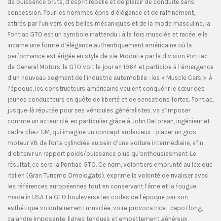
de puissance brute, d’esprit rebelle et de plaisir de conduite sans
concession. Pour les hommes épris d’élégance et de raffinement,
attirés par l’univers des belles mécaniques et de la mode masculine, la
Pontiac GTO est un symbole inattendu : à la fois musclée et racée, elle
incarne une forme d’élégance authentiquement américaine où la
performance est érigée en style de vie. Produite par la division Pontiac
de General Motors, la GTO voit le jour en 1964 et participe à l’émergence
d’un nouveau segment de l’industrie automobile : les « Muscle Cars ». À
l’époque, les constructeurs américains veulent conquérir le cœur des
jeunes conducteurs en quête de liberté et de sensations fortes. Pontiac,
jusque-là réputée pour ses véhicules généralistes, va s’imposer
comme un acteur clé, en particulier grâce à John DeLorean, ingénieur et
cadre chez GM, qui imagine un concept audacieux : placer un gros
moteur V8 de forte cylindrée au sein d’une voiture intermédiaire, afin
d’obtenir un rapport poids/puissance plus qu’enthousiasmant. Le
résultat, ce sera la Pontiac GTO. Ce nom, volontiers emprunté au lexique
italien (Gran Turismo Omologato), exprime la volonté de rivaliser avec
les références européennes tout en conservant l’âme et la fougue
made in USA. La GTO bouleverse les codes de l’époque par son
esthétique volontairement musclée, voire provocatrice : capot long,
calandre imposante, lignes tendues et empattement généreux.