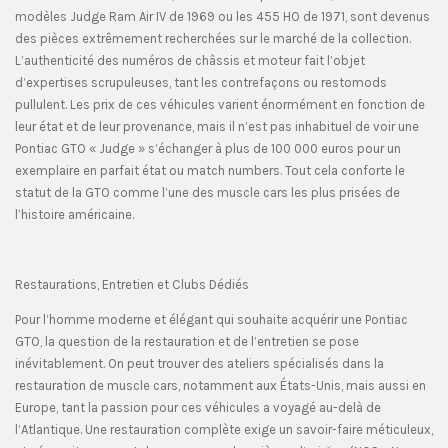
modèles Judge Ram Air IV de 1969 ou les 455 HO de 1971, sont devenus
des pièces extrêmement recherchées sur le marché de la collection.
L’authenticité des numéros de châssis et moteur fait l’objet
d’expertises scrupuleuses, tant les contrefaçons ou restomods
pullulent. Les prix de ces véhicules varient énormément en fonction de
leur état et de leur provenance, mais il n’est pas inhabituel de voir une
Pontiac GTO « Judge » s’échanger à plus de 100 000 euros pour un
exemplaire en parfait état ou match numbers. Tout cela conforte le
statut de la GTO comme l’une des muscle cars les plus prisées de
l’histoire américaine.
Restaurations, Entretien et Clubs Dédiés
Pour l’homme moderne et élégant qui souhaite acquérir une Pontiac
GTO, la question de la restauration et de l’entretien se pose
inévitablement. On peut trouver des ateliers spécialisés dans la
restauration de muscle cars, notamment aux États-Unis, mais aussi en
Europe, tant la passion pour ces véhicules a voyagé au-delà de
l’Atlantique. Une restauration complète exige un savoir-faire méticuleux,