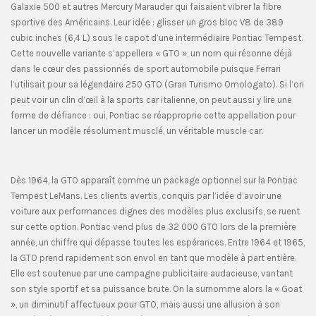
Galaxie 500 et autres Mercury Marauder qui faisaient vibrer la fibre
sportive des Américains. Leur idée : glisser un gros bloc V8 de 389
cubic inches (6,4 L) sous le capot d’une intermédiaire Pontiac Tempest.
Cette nouvelle variante s’appellera « GTO », un nom qui résonne déjà
dans le cœur des passionnés de sport automobile puisque Ferrari
l’utilisait pour sa légendaire 250 GTO (Gran Turismo Omologato). Si l’on
peut voir un clin d’œil à la sports car italienne, on peut aussi y lire une
forme de défiance : oui, Pontiac se réapproprie cette appellation pour
lancer un modèle résolument musclé, un véritable muscle car.
Dès 1964, la GTO apparaît comme un package optionnel sur la Pontiac
Tempest LeMans. Les clients avertis, conquis par l’idée d’avoir une
voiture aux performances dignes des modèles plus exclusifs, se ruent
sur cette option. Pontiac vend plus de 32 000 GTO lors de la première
année, un chiffre qui dépasse toutes les espérances. Entre 1964 et 1965,
la GTO prend rapidement son envol en tant que modèle à part entière.
Elle est soutenue par une campagne publicitaire audacieuse, vantant
son style sportif et sa puissance brute. On la surnomme alors la « Goat
», un diminutif affectueux pour GTO, mais aussi une allusion à son